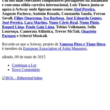
Um dos mais relevantes compositores portugueses da atualidade
e com uma sólida carreira internacional, Luís Tinoco junta-se
agora à Artway onde figuram nomes como
Abel Pereira
,
Augusto Pacheco, António Rosado, Constantin Sandu, Ferran
Savall,
Filipe Quaresma
,
Iva Barbosa
,
José Eduardo Gomes
,
José Pereira
,
Lara Martins
,
Nuno Côrte-Real
,
Nuno Pinto
,
Raquel Lima
,
Paulo Gaio Lima
, Tobias Volkmann, Sofia
Lourenço, Camerata Atlântica, Trevor McTait,
Quarteto
Parnaso
e Scherzi Musicali.
Recorde-se que a Artway, projeto de
Vanessa Pires e Tiago Hora
,
é membro da
European Association of Artist Managers
.
sábado, 09 de maio de 2015
Continuar a Ler
Novo Comentário