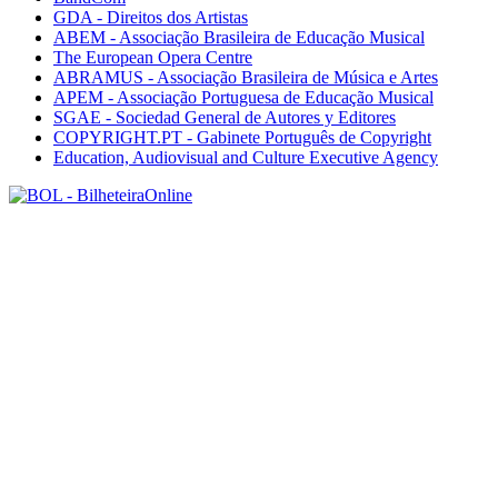
GDA - Direitos dos Artistas
ABEM - Associação Brasileira de Educação Musical
The European Opera Centre
ABRAMUS - Associação Brasileira de Música e Artes
APEM - Associação Portuguesa de Educação Musical
SGAE - Sociedad General de Autores y Editores
COPYRIGHT.PT - Gabinete Português de Copyright
Education, Audiovisual and Culture Executive Agency