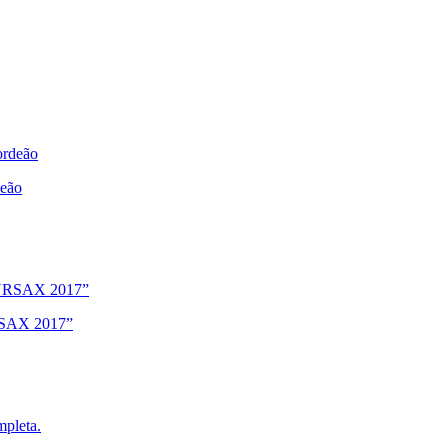
deão
URSAX 2017”