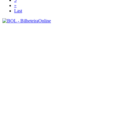
5
»
Last