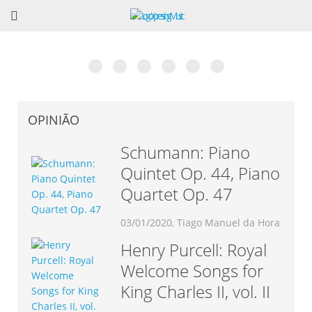
Museu Nacional da Música em Mafra? Excelente
6ª Edição do Talkfest já conta com 60
O livro de César Cardoso: Teoria do
Vincent Lhermet: Concerto e dois dias de
Associação Portuguesa de Saxofone: “Portugal
Rodrigo Chenta apresenta “Concepção”. Conheça a
ideia!
confirmações
Jazz
Masterclass de Acordeão
Recebe o EURSAX 2017”
obra completa.
OPINIÃO
Schumann: Piano
Quintet Op. 44, Piano
Quartet Op. 47
03/01/2020, Tiago Manuel da Hora
Henry Purcell: Royal
Welcome Songs for
King Charles II, vol. II