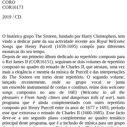
CORO
COR16173
2019 / CD
O histórico grupo The Sixteen, fundado por Harry Christophers, tem
vindo a dedicar parte da sua actividade recente aos
Royal Welcome
Songs
que Henry Purcell (1659-1695) compôs para diferentes
monarcas do seu tempo.
Depois de um primeiro álbum dedicado ao repertório composto para
o Rei James II (COR16151), seguiram-se dois volumes de repertório
composto no quadro do reinado de Charles II, que atestam, uma vez
mais a elegância e mestria da música de Purcell e das interpretações
do The Sixteen em torno deste repertório. O segundo volume,
lançado recentemente, onde ao grupo vocal se junta
um
ensemble
instrumental de cordas e contínuo, reúne dois
welcome
songs
compostos no ano de 1683 (
Welcome to all the
pleasures
e
From hardy climes and dangerous tolls of war
), num
programa que é ainda complementado com outro repertório
composto por Henry Purcell entre os anos de 1677 e 1693, período
esse que extravasa o reinado de Charles II (1660-1685). Esse facto
deve-se a um segundo plano complementar ao quadro temático
principal deste programa, que é a inclusão de música para um grupo