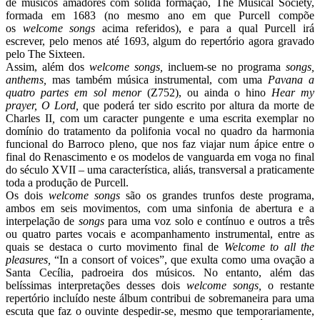
de músicos amadores com sólida formação, The Musical Society,
formada em 1683 (no mesmo ano em que Purcell compõe
os
welcome songs
acima referidos), e para a qual Purcell irá
escrever, pelo menos até 1693, algum do repertório agora gravado
pelo The Sixteen.
Assim, além dos
welcome songs,
incluem-se no programa
songs,
anthems,
mas também música instrumental, com uma
Pavana a
quatro partes em sol menor
(Z752), ou ainda o hino
Hear my
prayer, O Lord,
que poderá ter sido escrito por altura da morte de
Charles II
,
com um caracter pungente e uma escrita exemplar no
domínio do tratamento da polifonia vocal no quadro da harmonia
funcional do Barroco pleno, que nos faz viajar num ápice entre o
final do Renascimento e os modelos de vanguarda em voga no final
do século XVII – uma característica, aliás, transversal a praticamente
toda a produção de Purcell.
Os dois
welcome songs
são os grandes trunfos deste programa,
ambos em seis movimentos, com uma sinfonia de abertura e a
interpelação de
songs
para uma voz solo e contínuo e outros a três
ou quatro partes vocais e acompanhamento instrumental, entre as
quais se destaca o curto movimento final de
Welcome to all the
pleasures,
“In a consort of voices”, que exulta como uma ovação a
Santa Cecília, padroeira dos músicos. No entanto, além das
belíssimas interpretações desses dois
welcome songs,
o restante
repertório incluído neste álbum contribui de sobremaneira para uma
escuta que faz o ouvinte despedir-se, mesmo que temporariamente,