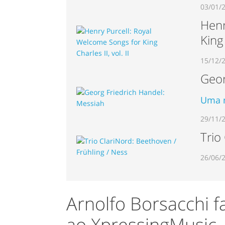
03/01/
Henr
King 
15/12/
Geor
Uma n
29/11/
Trio
26/06/
Arnolfo Borsacchi f
ao XpressingMusic