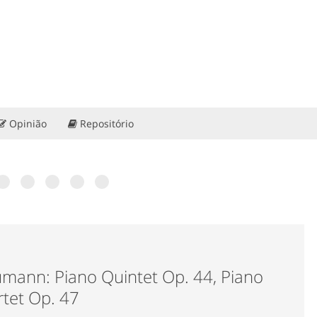
Opinião
Repositório
ra?
ias de
 60
: “Portugal
ção”. Conheça
mann: Piano Quintet Op. 44, Piano
tet Op. 47