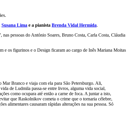
ães.
a
Susana Lima
e a pianista
Brenda Vidal Hermida
.
”, nas pessoas do António Soares, Bruno Costa, Carla Costa, Cláudia
 e os figurinos e o Design ficaram ao cargo de Inês Mariana Moitas
 Mar Branco e viaja com ela para São Petersburgo. Ali,
 vida de Ludmila passa-se entre livros, alguma vida social,
tações como ocupara até então a carne de foca. A juntar a isto,
vitar que Raskolnikov cometa o crime que o tornaria célebre,
ções alimentares causaram rápidas alterações na sua pessoa. Só