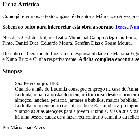
Ficha Artística
Como já referimos, o texto original é da autoria Mário João Alves, 
Sobem ao palco para interpretar esta obra a soprano
Teresa Nun
Nos dias 2 e 3 de abril, no Teatro Municipal Campo Alegre no Porto,
Pinto, Daniel Dias, Eduardo Moura, Serafim Dias e Sousa Moura.
Desenho e Operação de Luz são da responsabilidade de Mariana Figue
e Nuno Brito e Cunha respetivamente.
A ficha completa encontra-s
Sinopse
São Petersburgo, 1866.
Quando a mãe de Ludmila consegue emprego na casa de Anna Filo
Ludmila, uma matrioska do meio, irá tornar-se desde o primeiro d
almoços, lanches, petiscos, jantares e bublikis, muitos bublikis
Ludmila, num encontro casual, conhece Raskolnikov, protagonis
virando as suas atenções para a jovem Ludmila, Mas a sua vida e
há uma pessoa capaz de a fazer reencontrar o caminho da felici
Por Mário João Alves