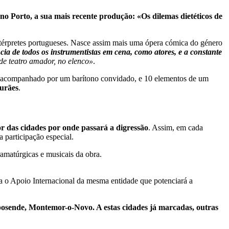
no Porto, a sua mais recente produção: «Os dilemas dietéticos de
intérpretes portugueses. Nasce assim mais uma ópera cómica do género
a de todos os instrumentistas em cena, como atores, e a constante
de teatro amador, no elenco»
.
s, acompanhado por um barítono convidado, e 10 elementos de um
Durães
.
r das cidades por onde passará a digressão
. Assim, em cada
participação especial.
amatúrgicas e musicais da obra.
a o Apoio Internacional da mesma entidade que potenciará a
sposende, Montemor-o-Novo. A estas cidades já marcadas, outras