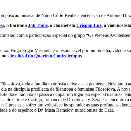
a composição musical de Nuno Côrte-Real e a encenação de António Dur
es
, o barítono
Job Tomé
, o clarinetista
Crispim Luz
, a violoncelist
 contarão com a participação especial do grupo “Os Plebeus Avintenses
roa. Hugo Edgar Mesquita é o responsável por multimédia, vídeo e som
e no
site oficial do Quarteto Contratempus
.
sofova, toda a família matrioska deixa a sua pequena aldeia junto ao
ia na discípula predilecta da filantropa e feminista Filosofova. A nova
. Este doce tradicional passa a ocupar um lugar tão especial nas suas ten
ta de Crime e Castigo, romance de Dostoievsky. Será este encontro a e
stá prestes a sofrer um volte-face inesperado: as suas profundas altera
dade e do espelho: o Dr. Musa Ramelov, nutricionista do Czar.