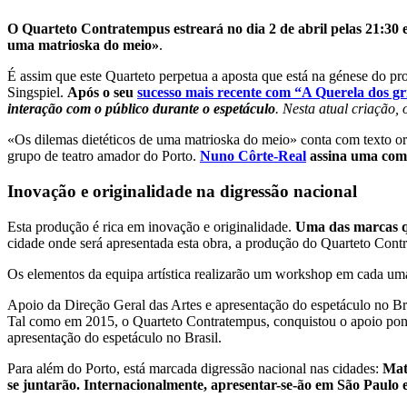
O Quarteto Contratempus estreará no dia 2 de abril pelas 21:30 e
uma matrioska do meio»
.
É assim que este Quarteto perpetua a aposta que está na génese do pr
Singspiel.
Após o seu
sucesso mais recente com “A Querela dos gr
interação com o público durante o espetáculo
. Nesta atual criação,
«Os dilemas dietéticos de uma matrioska do meio» conta com texto o
grupo de teatro amador do Porto.
Nuno Côrte-Real
assina uma comp
Inovação e originalidade na digressão nacional
Esta produção é rica em inovação e originalidade.
Uma das marcas qu
cidade onde será apresentada esta obra, a produção do Quarteto Con
Os elementos da equipa artística realizarão um workshop em cada uma 
Apoio da Direção Geral das Artes e apresentação do espetáculo no Br
Tal como em 2015, o Quarteto Contratempus, conquistou o apoio pontu
apresentação do espetáculo no Brasil.
Para além do Porto, está marcada digressão nacional nas cidades:
Mat
se juntarão. Internacionalmente, apresentar-se-ão em São Paulo 