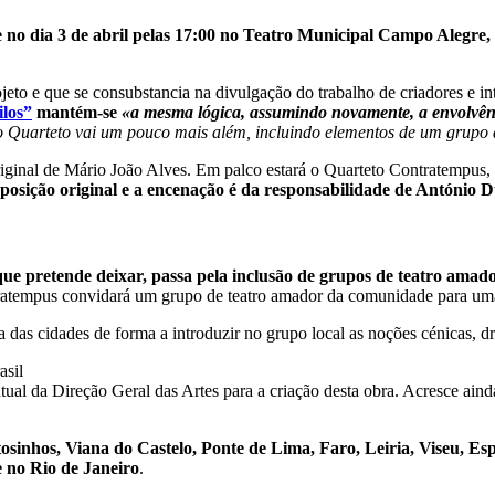
 no dia 3 de abril pelas 17:00 no Teatro Municipal Campo Alegre, 
ojeto e que se consubstancia na divulgação do trabalho de criadores e 
ilos”
mantém-se
«a mesma lógica, assumindo novamente, a envolvênci
 o Quarteto vai um pouco mais além, incluindo elementos de um grupo 
riginal de Mário João Alves. Em palco estará o Quarteto Contratempu
osição original e a encenação é da responsabilidade de António 
e pretende deixar, passa pela inclusão de grupos de teatro amado
tratempus convidará um grupo de teatro amador da comunidade para uma 
das cidades de forma a introduzir no grupo local as noções cénicas, dr
asil
al da Direção Geral das Artes para a criação desta obra. Acresce aind
osinhos, Viana do Castelo, Ponte de Lima, Faro, Leiria, Viseu, E
e no Rio de Janeiro
.