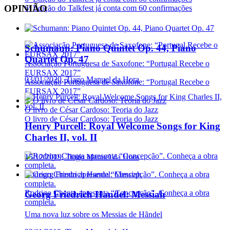
OPINIÃO
6ª Edição do Talkfest já conta com 60 confirmações
Schumann: Piano Quintet Op. 44, Piano
Quartet Op. 47
Associação Portuguesa de Saxofone: “Portugal Recebe o
EURSAX 2017”
03/01/2020, Tiago Manuel da Hora
Associação Portuguesa de Saxofone: “Portugal Recebe o
EURSAX 2017”
O livro de César Cardoso: Teoria do Jazz
O livro de César Cardoso: Teoria do Jazz
Henry Purcell: Royal Welcome Songs for King
Charles II, vol. II
15/12/2019, Tiago Manuel da Hora
Rodrigo Chenta apresenta “Concepção”. Conheça a obra
completa.
Rodrigo Chenta apresenta “Concepção”. Conheça a obra
Georg Friedrich Handel: Messiah
completa.
Uma nova luz sobre os Messias de Hãndel