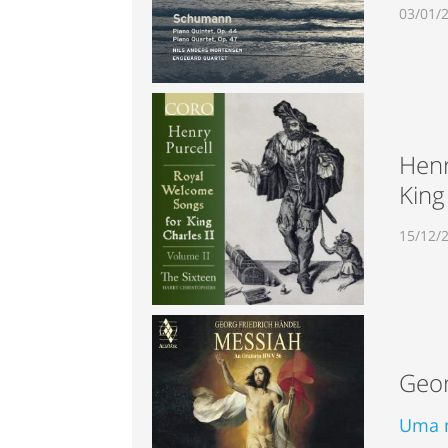
03/01/
Henr
King 
15/12/
Geor
Uma n