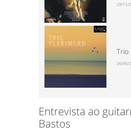
29/11/
Trio
26/06/
Entrevista ao guita
Bastos