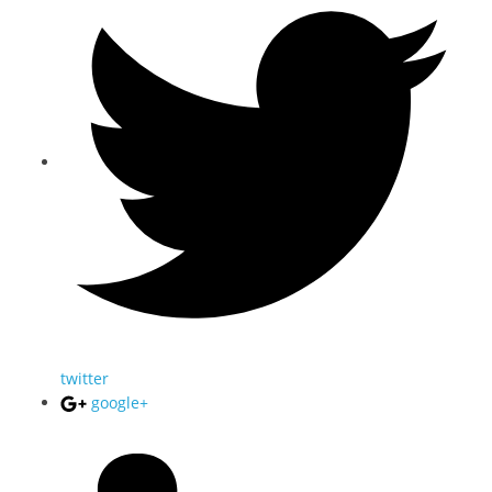
twitter
google+