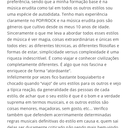
preferência, sendo que a minha formação base é na
música erudita como tal em todos os outros estilos sou
uma espécie de autodidata. Tenho mais experiência
claramente no POP/ROCK e na música erudita pois são
géneros que cultivo desde os meus 10 anos de idade.
Sinceramente o que me leva a abordar todos esses estilos
de música é ver magia, coisas extraordinárias e únicas em
todos eles: as diferentes técnicas, as diferentes filosofias e
formas de estar, simplicidade versus complexidade é uma
riqueza indescritível. É como viajar e conhecer civilizações
completamente diferentes. É algo que nos fascina e
enriquece de forma “atordoante”.
Infelizmente por vezes fico bastante boquiaberto e
chocado quando “viajo” de uns estilos para os outros e vejo
a típica reação, da generalidade das pessoas de cada
estilo, de achar que o seu estilo é que é o bom e a verdade
suprema em termos musicais, e os outros estilos são
coisas menores, maçadoras, sem gosto, etc... Verifico
também que defendem acerrimamente determinadas
regras musicais definitivas do estilo em causa e, quem sai
delas ser duramente criticado não sendo mais bem-vindo