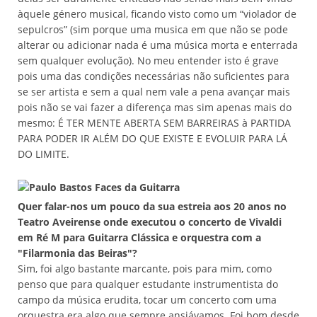
àquele género musical, ficando visto como um “violador de
sepulcros” (sim porque uma musica em que não se pode
alterar ou adicionar nada é uma música morta e enterrada
sem qualquer evolução). No meu entender isto é grave
pois uma das condições necessárias não suficientes para
se ser artista e sem a qual nem vale a pena avançar mais
pois não se vai fazer a diferença mas sim apenas mais do
mesmo: É TER MENTE ABERTA SEM BARREIRAS à PARTIDA
PARA PODER IR ALÉM DO QUE EXISTE E EVOLUIR PARA LÁ
DO LIMITE.
Quer falar-nos um pouco da sua estreia aos 20 anos no
Teatro Aveirense onde executou o concerto de Vivaldi
em Ré M para Guitarra Clássica e orquestra com a
"Filarmonia das Beiras"?
Sim, foi algo bastante marcante, pois para mim, como
penso que para qualquer estudante instrumentista do
campo da música erudita, tocar um concerto com uma
orquestra era algo que sempre ansiávamos. Foi bom desde