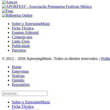
Sobre o XpressingMusic
Ficha Técnica
Estatuto Editorial
Contacte-nos
Links Úteis
Publicidade
Parceiros
© 2012 – 2026 XpressingMusic. Todos os direitos reservados. |
Polít
Home
Entrevistas
Notícias
Opinião
Repositório
Sobre o XpressingMusic
Ficha Técnica