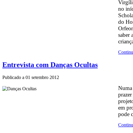
Virgíl
no iní
Schola
do Hos
Orfeon
saber 
crianç
Continu
Entrevista com Danças Ocultas
Publicado a
01 setembro 2012
Numa e
prazer
projet
em pro
pode c
Continu