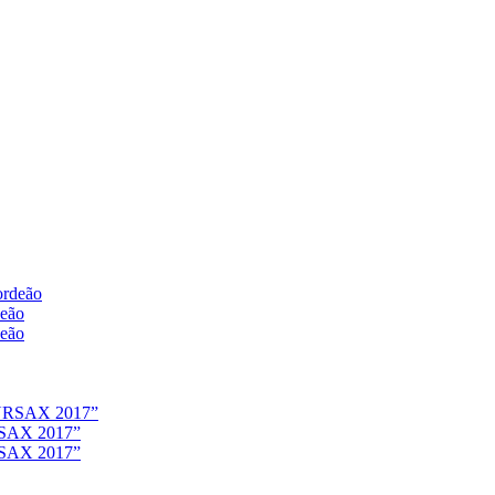
deão
deão
URSAX 2017”
URSAX 2017”