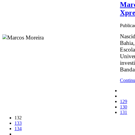
Marc
Xpre
Publica
Nascid
Bahia,
Escola
Univer
invest
Bandas
Continu
129
130
131
132
133
134