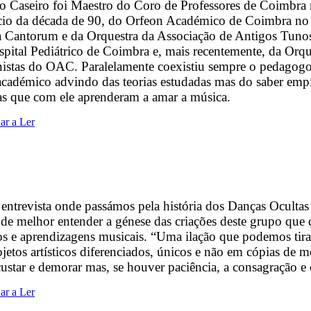
io Caseiro foi Maestro do Coro de Professores de Coimbr
cio da década de 90, do Orfeon Académico de Coimbra no
 Cantorum e da Orquestra da Associação de Antigos Tuno
pital Pediátrico de Coimbra e, mais recentemente, da Orqu
istas do OAC. Paralelamente coexistiu sempre o pedagogo q
académico advindo das teorias estudadas mas do saber empí
as que com ele aprenderam a amar a música.
ar a Ler
ntrevista onde passámos pela história dos Danças Ocultas e
 de melhor entender a génese das criações deste grupo que 
os e aprendizagens musicais. “Uma ilação que podemos tirar 
jetos artísticos diferenciados, únicos e não em cópias de m
ustar e demorar mas, se houver paciência, a consagração e
ar a Ler