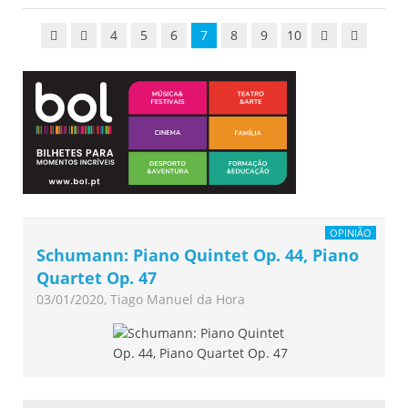
4
5
6
7
8
9
10
OPINIÃO
Schumann: Piano Quintet Op. 44, Piano
Quartet Op. 47
03/01/2020, Tiago Manuel da Hora