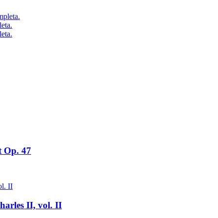
eta.
eta.
t Op. 47
rles II, vol. II