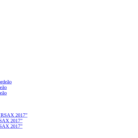
deão
deão
URSAX 2017”
URSAX 2017”