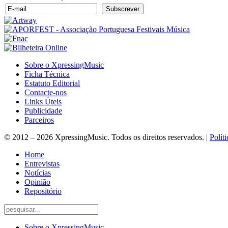
Sobre o XpressingMusic
Ficha Técnica
Estatuto Editorial
Contacte-nos
Links Úteis
Publicidade
Parceiros
© 2012 – 2026 XpressingMusic. Todos os direitos reservados. |
Polít
Home
Entrevistas
Notícias
Opinião
Repositório
Sobre o XpressingMusic