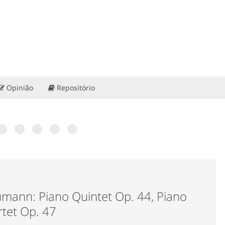
Opinião
Repositório
ra?
ias de
 60
: “Portugal
ção”. Conheça
mann: Piano Quintet Op. 44, Piano
tet Op. 47