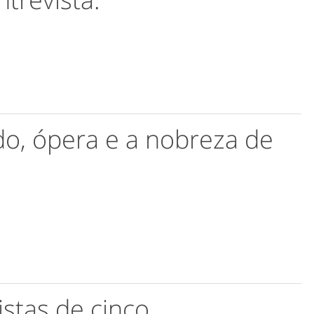
do, ópera e a nobreza de
.
istas de cinco