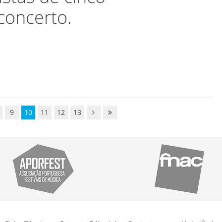
concerto.
9
10
11
12
13