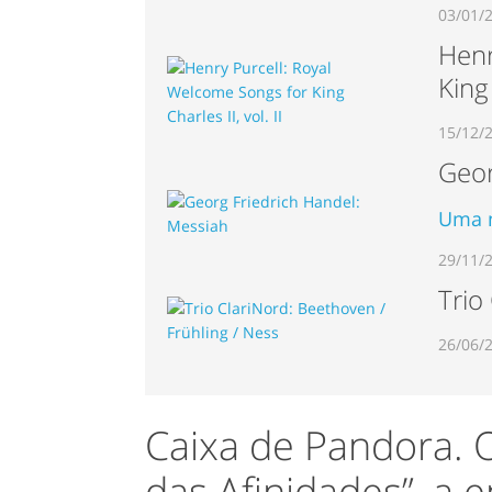
03/01/
Henr
King 
15/12/
Geor
Uma n
29/11/
Trio
26/06/
Caixa de Pandora. 
das Afinidades”, a e