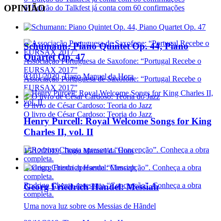
OPINIÃO
6ª Edição do Talkfest já conta com 60 confirmações
Schumann: Piano Quintet Op. 44, Piano
Quartet Op. 47
Associação Portuguesa de Saxofone: “Portugal Recebe o
EURSAX 2017”
03/01/2020, Tiago Manuel da Hora
Associação Portuguesa de Saxofone: “Portugal Recebe o
EURSAX 2017”
O livro de César Cardoso: Teoria do Jazz
O livro de César Cardoso: Teoria do Jazz
Henry Purcell: Royal Welcome Songs for King
Charles II, vol. II
15/12/2019, Tiago Manuel da Hora
Rodrigo Chenta apresenta “Concepção”. Conheça a obra
completa.
Rodrigo Chenta apresenta “Concepção”. Conheça a obra
Georg Friedrich Handel: Messiah
completa.
Uma nova luz sobre os Messias de Hãndel