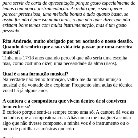
para servir de carta de apresentação porque gosto especialmente de
temas com pouca instrumentação. Acredito que, e sem querer
parecer pretensiosa, uma melodia bonita é tudo quanto basta, se
assim for não é preciso muito mais, o que não quer dizer que não
existam bons temas com muita instrumentação, mas é um gosto
pessoal»
.
Rita Andrade, muito obrigado por ter aceitado o nosso desafio.
Quando descobriu que a sua vida iria passar por uma carreira
musical?
Tinha uns 17/18 anos quando percebi que não seria uma escolha
mas, como costumo dizer, uma necessidade da alma (risos).
Qual é a sua formação musical?
Na verdade não tenho formação, valho-me da minha intuição
musical e da vontade de a explorar. Frequento sim, aulas de técnica
vocal há já alguns anos.
A cantora e a compositora que vivem dentro de si convivem
bem entre si?
É curioso porque senti-as sempre como uma só. A cantora dá voz às
melodias que a compositora cria. Aliás nunca me imaginei a cantar
algo que não tivesse composto, a minha voz é o instrumento ou o
meio de partilhar as músicas que crio.