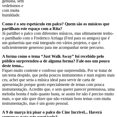
genuína, sem
vedetismos e
com muita
humildade.
Como é o seu espetáculo em palco? Quem são os músicos que
partilham este espaço com a Rita?
Já partilhei o palco com diferentes músicos, mas ultimamente tenho-
o partilhado com o Frederico Arriaga (Fred para os amigos) que é
um guitarrista que está integrado em vários projetos, e que é
suficientemente generoso para me acompanhar neste percurso.
A forma como o tema “Just Walk Away” foi recebido pelo
público surpreendeu-a de alguma forma? Fale-nos um pouco
deste tema...
Fiquei muito contente e confesso que surpreendida. Por se tratar de
um tema despido, que pedia poucos instrumentos e num registo mais
cru, achei que seria a música ideal para servir de carta de
apresentação porque gosto especialmente de temas com pouca
instrumentação. Acredito que, e sem querer parecer pretensiosa, uma
melodia bonita é tudo quanto basta, se assim for não é preciso muito
mais, o que não quer dizer que não existam bons temas com muita
instrumentação, mas é um gosto pessoal.
A 9 de março irá pisar o palco do Cine Incrível... Haverá
surpresas para este espetáculo?