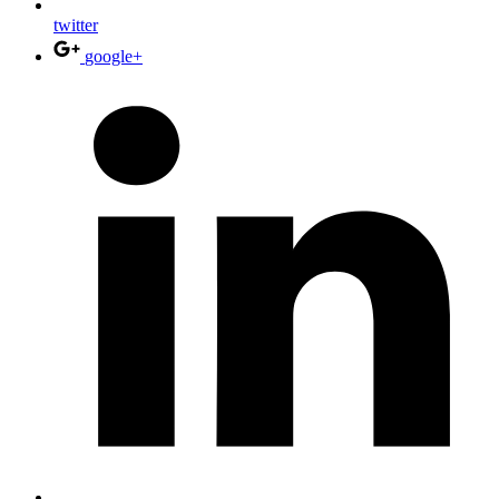
twitter
google+