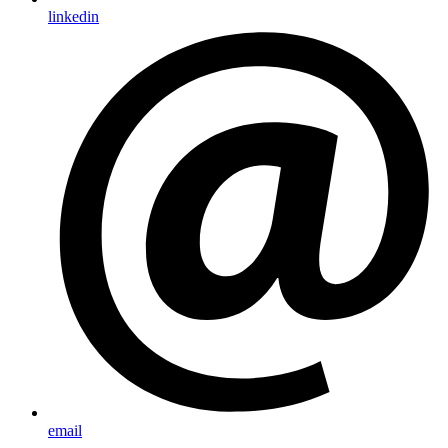
linkedin
email