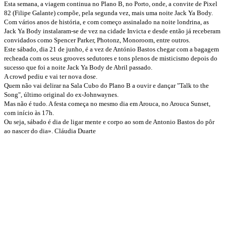
Esta semana, a viagem continua no Plano B, no Porto, onde, a convite de Pixel
82 (Filipe Galante) compõe, pela segunda vez, mais uma noite Jack Ya Body.
Com vários anos de história, e com começo assinalado na noite londrina, as
Jack Ya Body instalaram-se de vez na cidade Invicta e desde então já receberam
convidados como Spencer Parker, Photonz, Monoroom, entre outros.
Este sábado, dia 21 de junho, é a vez de António Bastos chegar com a bagagem
recheada com os seus grooves sedutores e tons plenos de misticismo depois do
sucesso que foi a noite Jack Ya Body de Abril passado.
A crowd pediu e vai ter nova dose.
Quem não vai delirar na Sala Cubo do Plano B a ouvir e dançar "Talk to the
Song", último original do ex-Johnwaynes.
Mas não é tudo. A festa começa no mesmo dia em Arouca, no Arouca Sunset,
com início às 17h.
Ou seja, sábado é dia de ligar mente e corpo ao som de Antonio Bastos do pôr
ao nascer do dia». Cláudia Duarte