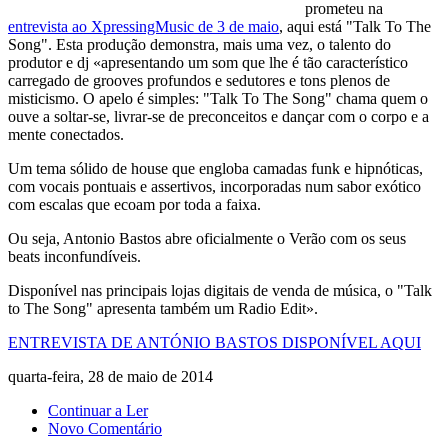
prometeu na
entrevista ao XpressingMusic de 3 de maio
, aqui está "Talk To The
Song". Esta produção demonstra, mais uma vez, o talento do
produtor e dj «apresentando um som que lhe é tão característico
carregado de grooves profundos e sedutores e tons plenos de
misticismo. O apelo é simples: "Talk To The Song" chama quem o
ouve a soltar-se, livrar-se de preconceitos e dançar com o corpo e a
mente conectados.
Um tema sólido de house que engloba camadas funk e hipnóticas,
com vocais pontuais e assertivos, incorporadas num sabor exótico
com escalas que ecoam por toda a faixa.
Ou seja, Antonio Bastos abre oficialmente o Verão com os seus
beats inconfundíveis.
Disponível nas principais lojas digitais de venda de música, o "Talk
to The Song" apresenta também um Radio Edit».
ENTREVISTA DE ANTÓNIO BASTOS DISPONÍVEL AQUI
quarta-feira, 28 de maio de 2014
Continuar a Ler
Novo Comentário