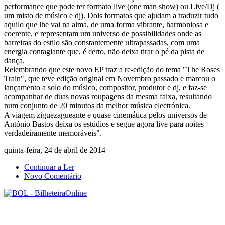
performance que pode ter formato live (one man show) ou Live/Dj (
um misto de músico e dj). Dois formatos que ajudam a traduzir tudo
aquilo que lhe vai na alma, de uma forma vibrante, harmoniosa e
coerente, e representam um universo de possibilidades onde as
barreiras do estilo são constantemente ultrapassadas, com uma
energia contagiante que, é certo, não deixa tirar o pé da pista de
dança.
Relembrando que este novo EP traz a re-edição do tema "The Roses
Train", que teve edição original em Novembro passado e marcou o
lançamento a solo do músico, compositor, produtor e dj, e faz-se
acompanhar de duas novas roupagens da mesma faixa, resultando
num conjunto de 20 minutos da melhor música electrónica.
A viagem ziguezagueante e quase cinemática pelos universos de
António Bastos deixa os estúdios e segue agora live para noites
verdadeiramente memoráveis".
quinta-feira, 24 de abril de 2014
Continuar a Ler
Novo Comentário