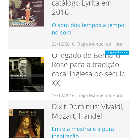
catálogo Lyrita em
2016
O som dos tempos a tempo
no som
23/12/2016, Tiago Manuel da Hora
O legado de Bernard
Instantâneos
Rose para a tradição
coral inglesa do século
XX
16/12/2016, Tiago Manuel da Hora
Dixit Dominus: Vivaldi,
Mozart, Handel
Entre a mestria e a pura
inspiração