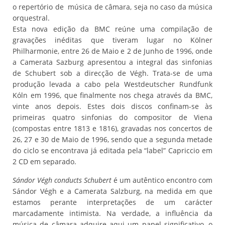
o repertório de música de câmara, seja no caso da música
orquestral.
Esta nova edição da BMC reúne uma compilação de
gravações inéditas que tiveram lugar no Kölner
Philharmonie, entre 26 de Maio e 2 de Junho de 1996, onde
a Camerata Sazburg apresentou a integral das sinfonias
de Schubert sob a direcção de Végh. Trata-se de uma
produção levada a cabo pela Westdeutscher Rundfunk
Kóln em 1996, que finalmente nos chega através da BMC,
vinte anos depois. Estes dois discos confinam-se às
primeiras quatro sinfonias do compositor de Viena
(compostas entre 1813 e 1816), gravadas nos concertos de
26, 27 e 30 de Maio de 1996, sendo que a segunda metade
do ciclo se encontrava já editada pela “label” Capriccio em
2 CD em separado.
Sándor Végh conducts Schubert
é um autêntico encontro com
Sándor Végh e a Camerata Salzburg, na medida em que
estamos perante interpretações de um carácter
marcadamente intimista. Na verdade, a influência da
música de câmara adquire aqui um papel significativo, o