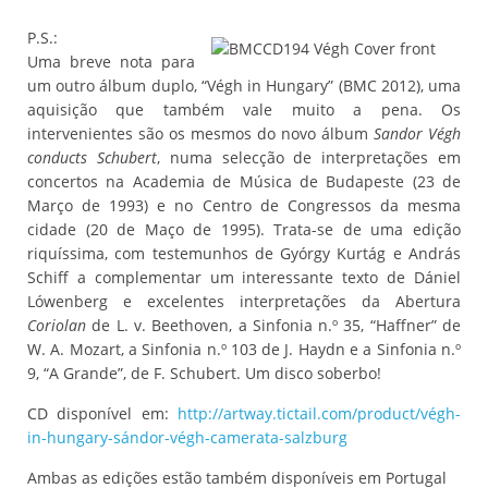
P.S.:
Uma breve nota para
um outro álbum duplo, “Végh in Hungary” (BMC 2012), uma
aquisição que também vale muito a pena. Os
intervenientes são os mesmos do novo álbum
Sandor Végh
conducts Schubert
, numa selecção de interpretações em
concertos na Academia de Música de Budapeste (23 de
Março de 1993) e no Centro de Congressos da mesma
cidade (20 de Maço de 1995). Trata-se de uma edição
riquíssima, com testemunhos de Gyórgy Kurtág e András
Schiff a complementar um interessante texto de Dániel
Lówenberg e excelentes interpretações da Abertura
Coriolan
de L. v. Beethoven, a Sinfonia n.º 35, “Haffner” de
W. A. Mozart, a Sinfonia n.º 103 de J. Haydn e a Sinfonia n.º
9, “A Grande”, de F. Schubert. Um disco soberbo!
CD disponível em:
http://artway.tictail.com/product/végh-
in-hungary-sándor-végh-camerata-salzburg
Ambas as edições estão também disponíveis em Portugal