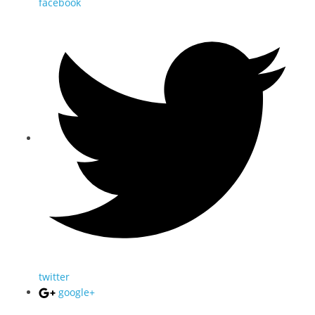
facebook
twitter
google+