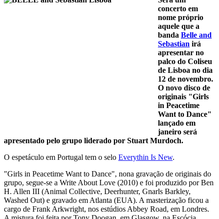
concerto em
nome próprio
aquele que a
banda
Belle and
Sebastian
irá
apresentar no
palco do Coliseu
de Lisboa no dia
12 de novembro.
O novo disco de
originais "Girls
in Peacetime
Want to Dance"
lançado em
janeiro será
apresentado pelo grupo liderado por Stuart Murdoch.
O espetáculo em Portugal tem o selo
Everythin Is New
.
"Girls in Peacetime Want to Dance", nona gravação de originais do
grupo, segue-se a Write About Love (2010) e foi produzido por Ben
H. Allen III (Animal Collective, Deerhunter, Gnarls Barkley,
Washed Out) e gravado em Atlanta (EUA). A masterização ficou a
cargo de Frank Arkwright, nos estúdios Abbey Road, em Londres.
A mistura foi feita por Tony Doogan, em Glasgow, na Escócia.