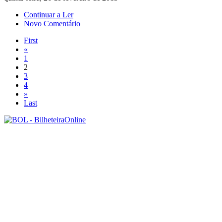
Continuar a Ler
Novo Comentário
First
«
1
2
3
4
»
Last