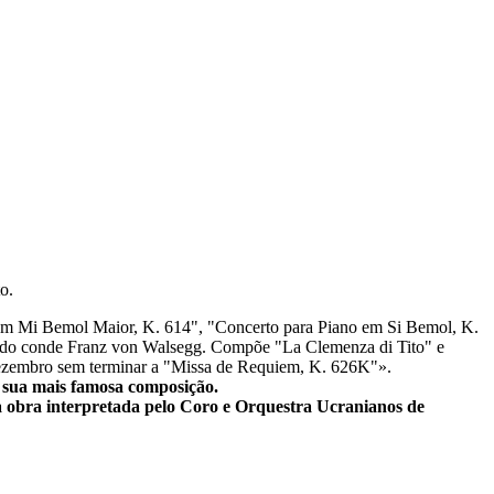
o.
em Mi Bemol Maior, K. 614", "Concerto para Piano em Si Bemol, K.
e do conde Franz von Walsegg. Compõe "La Clemenza di Tito" e
e dezembro sem terminar a "Missa de Requiem, K. 626K"».
 sua mais famosa composição.
a obra interpretada pelo Coro e Orquestra Ucranianos de