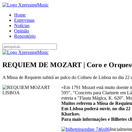
Home
Entrevistas
Notícias
Opinião
Repositório
REQUIEM DE MOZART | Coro e Orquestra
A Missa de Requiem subirá ao palco do Coliseu de Lisboa no dia 22 
«Em 1791 Mozart está muito doente m
595", "Concerto para Clarinete em L
estreia a "Flauta Mágica, K. 620". M
Muitos referem a Missa de Requiem
Em Lisboa poderá ouvir, no dia 22 
Kharkov.
Para mais informações e Bilhetes c
Inicialment