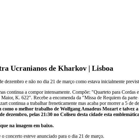
 Ucranianos de Kharkov | Lisboa
de dezembro e não no dia 21 de março como estava inicialmente previst
as continua a compor intensamente. Compõe: "Quarteto para Cordas 
á Maior, K. 622". Recebe a encomenda da "Missa de Requiem da part
ozart continua a trabalhar freneticamente mas acaba por morrer a 5 d
 como o melhor trabalho de Wolfgang Amadeus Mozart e talvez a
de dezembro, pelas 21:30 no Coliseu desta cidade esta emblemátic
lique na imagem em baixo.
e o concerto esteve anunciado para o dia 21 de março.