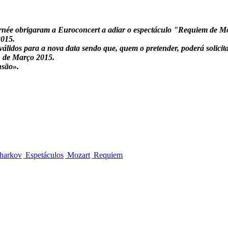
née obrigaram a Euroconcert a adiar o espectáculo "Requiem de Mo
2015.
válidos para a nova data sendo que, quem o pretender, poderá solici
21 de Março 2015.
nsão».
Kharkov
Espetáculos
Mozart
Requiem