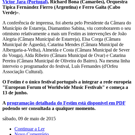
Victor Jara (Portugal)
, Richard Bona (Camarões), Orquestra
Típica Fernández Fierro (Argentina) e Ferro Gaita (Cabo
Verde)
».
A conferência de imprensa, foi aberta pelo Presidente da Câmara do
Município de Estarreja, Diamantino Sabina, viu corroborarem o seu
otimismo relativamente a mais um Festim as intervenções de João
Alegria (Câmara Municipal de Estarreja), Elsa Corga (Câmara
Municipal de Águeda), Catarina Mendes (Câmara Municipal de
Albergaria-a-Velha), Almeida e Costa (Câmara Municipal de Sever
do Vouga), Alda Ribeiro (Câmara Municipal de Ovar) e Catarina
Pereira (Câmara Municipal de Oliveira do Bairro). Na mesma linha
interveio o programador do festival, Luís Fernandes (d'Orfeu
Associação Cultural).
O Festim é o único festival português a integrar a rede europeia
"European Forum of Worldwide Music Festivals" e começa a
13 de junho.
A
programação detalhada do Festim está disponível em PDF
podendo ser consultada a qualquer momento.
sábado, 09 de maio de 2015
Continuar a Ler
Novo Comentário