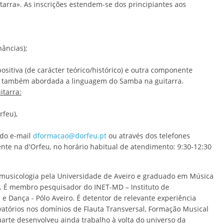
itarra». As inscrições estendem-se dos principiantes aos
âncias);
tiva (de carácter teórico/histórico) e outra componente
rá também abordada a linguagem do Samba na guitarra.
itarra:
rfeu),
 do e-mail
dformacao@dorfeu.pt
ou através dos telefones
te na d'Orfeu, no horário habitual de atendimento: 9:30-12:30
usicologia pela Universidade de Aveiro e graduado em Música
. É membro pesquisador do INET-MD – Instituto de
e Dança - Pólo Aveiro. É detentor de relevante experiência
atórios nos domínios de Flauta Transversal, Formação Musical
uarte desenvolveu ainda trabalho à volta do universo da