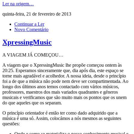
Ler na origem…
quinta-feira, 21 de fevereiro de 2013
Continuar a Ler
Novo Comentário
XpressingMusic
A VIAGEM JÁ COMEÇOU…
A viagem que o XpressingMusic lhe propõe começou ontem às
20:25. Esperamos sinceramente que, dia após dia, este espaço se
torne mais agradável e acolhedor. A nossa ideia, desde o princípio
foi a de que a música não pode nem deve ser compartimentada. Ao
longo dos últimos anos temos contactado com vários músicos,
professores, maestros dos mais variados quadrantes e géneros
musicais e verificamos que são muito mais os pontos que os unem
do que aqueles que os separam.
O princípio orientador é então ter como dado adquirido que a
música é uma só. Assim, colocámos a nós mesmos as seguintes
questões:
Onde e como se materializa o nosso conhecimento musical e