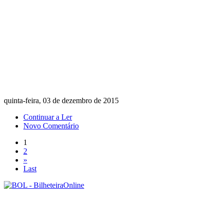
quinta-feira, 03 de dezembro de 2015
Continuar a Ler
Novo Comentário
1
2
»
Last