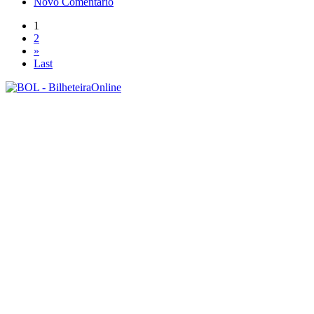
Novo Comentário
1
2
»
Last