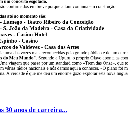
m um concerto esgotado.
erão confirmados em breve porque a tour continua em construção.
das até ao momento são:
o - Lamego - Teatro Ribeiro da Conceição
 - S. João da Madeira - Casa da Criatividade
haves - Casino Hotel
Espinho - Casino
Arcos de Valdevez - Casa das Artes
de uma das vozes mais reconhecidas pelo grande público e de um curríc
as do Meu Mundo"
. Segundo a Uguru, o próprio Olavo aponta as coor
ar». Uma viagem que passa por um standard como «Trem das Onze», que 
em várias rádios nacionais e nós damos aqui a conhecer. «O plano foi m
a. A verdade é que me deu um enorme gozo explorar esta nova linguag
30 anos de carreira...