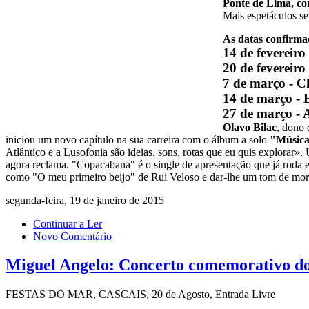
Ponte de Lima, co
Mais espetáculos s
As datas confirma
14 de fevereir
20 de fevereiro
7 de março - C
14 de março - 
27 de março - 
Olavo Bilac
, dono 
iniciou um novo capítulo na sua carreira com o álbum a solo
"Músic
Atlântico e a Lusofonia são ideias, sons, rotas que eu quis explor
agora reclama. "Copacabana" é o single de apresentação que já roda 
como "O meu primeiro beijo" de Rui Veloso e dar-lhe um tom de morn
segunda-feira, 19 de janeiro de 2015
Continuar a Ler
Novo Comentário
Miguel Angelo: Concerto comemorativo dos 
FESTAS DO MAR, CASCAIS, 20 de Agosto, Entrada Livre