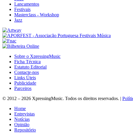
Lançamentos
Festivais
Masterclass - Workshop
Jazz
Sobre o XpressingMusic
Ficha Técnica
Estatuto Editorial
Contacte-nos
Links Úteis
Publicidade
Parceiros
© 2012 – 2026 XpressingMusic. Todos os direitos reservados. |
Polít
Home
Entrevistas
Notícias
Opinião
Repositório