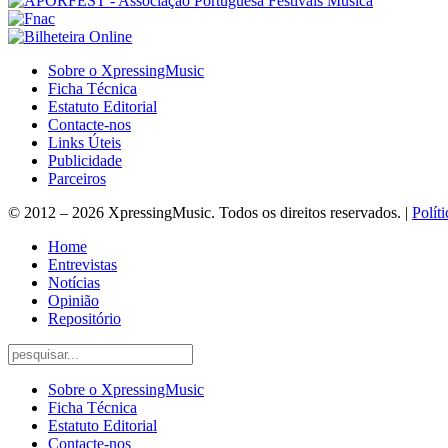
Sobre o XpressingMusic
Ficha Técnica
Estatuto Editorial
Contacte-nos
Links Úteis
Publicidade
Parceiros
© 2012 – 2026 XpressingMusic. Todos os direitos reservados. |
Polít
Home
Entrevistas
Notícias
Opinião
Repositório
Sobre o XpressingMusic
Ficha Técnica
Estatuto Editorial
Contacte-nos