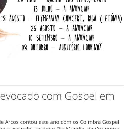
z evocado com Gospel em
de Arcos contou este ano com os Coimbra Gospel
adia assinalou assim o Dia Mundial da Voz numa