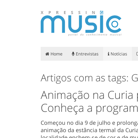
Home
Entrevistas
Notícias
Artigos com as tags: 
Animação na Curia 
Conheça a program
Começou no dia 9 de julho e prolong
animação da estância termal da Curi
localidade enchem-se de cor e de mui