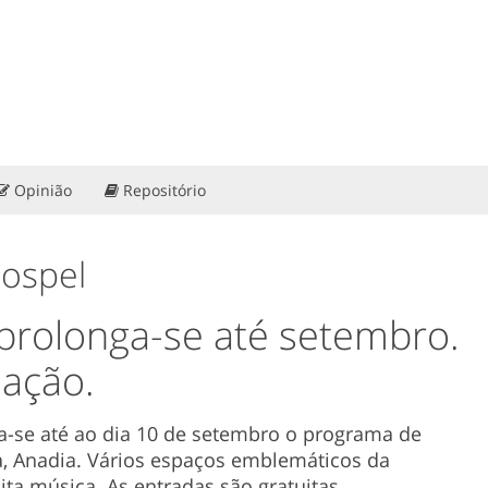
Opinião
Repositório
Gospel
prolonga-se até setembro.
ação.
a-se até ao dia 10 de setembro o programa de
a, Anadia. Vários espaços emblemáticos da
ta música. As entradas são gratuitas.