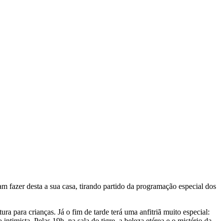
m fazer desta a sua casa, tirando partido da programação especial dos
ra para crianças. Já o fim de tarde terá uma anfitriã muito especial:
mista. Pelas 19h, na sala do tigre, a beleza etérea e o mistério da