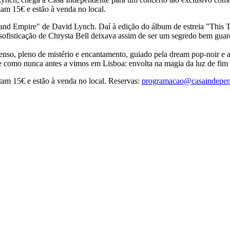
tam 15€ e estão à venda no local.
nd Empire" de David Lynch. Daí à edição do álbum de estreia "This Tra
e sofisticação de Chrysta Bell deixava assim de ser um segredo bem gua
so, pleno de mistério e encantamento, guiado pela dream pop-noir e aur
e como nunca antes a vimos em Lisboa: envolta na magia da luz de fim 
tam 15€ e estão à venda no local. Reservas:
programacao@casaindepen