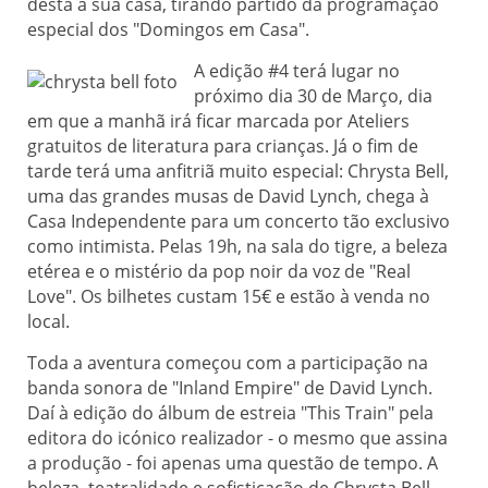
desta a sua casa, tirando partido da programação
especial dos "Domingos em Casa".
A edição #4 terá lugar no
próximo dia 30 de Março, dia
em que a manhã irá ficar marcada por Ateliers
gratuitos de literatura para crianças. Já o fim de
tarde terá uma anfitriã muito especial: Chrysta Bell,
uma das grandes musas de David Lynch, chega à
Casa Independente para um concerto tão exclusivo
como intimista. Pelas 19h, na sala do tigre, a beleza
etérea e o mistério da pop noir da voz de "Real
Love". Os bilhetes custam 15€ e estão à venda no
local.
Toda a aventura começou com a participação na
banda sonora de "Inland Empire" de David Lynch.
Daí à edição do álbum de estreia "This Train" pela
editora do icónico realizador - o mesmo que assina
a produção - foi apenas uma questão de tempo. A
beleza, teatralidade e sofisticação de Chrysta Bell