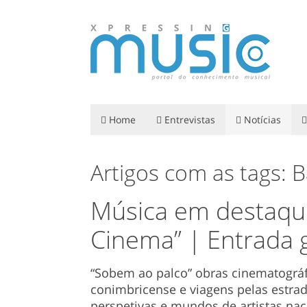
Home
Entrevistas
Notícias
Artigos com as tags:
Música em destaque
Cinema” | Entrada g
“Sobem ao palco” obras cinematográf
conimbricense e viagens pelas estrad
perspetivas e mundos de artistas na