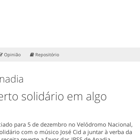
Opinião
Repositório
Anadia
erto solidário em algo
nciado para 5 de dezembro no Velódromo Nacional,
lidário com o músico José Cid a juntar à verba da
 receita reverte a favor das IPSS de Anadia.