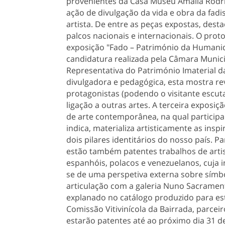
provenientes da Casa Museu Amália Rodri
ação de divulgação da vida e obra da fadi
artista. De entre as peças expostas, des
palcos nacionais e internacionais. O pro
exposição "Fado – Património da Humani
candidatura realizada pela Câmara Municip
Representativa do Património Imaterial
divulgadora e pedagógica, esta mostra rev
protagonistas (podendo o visitante escutar
ligação a outras artes. A terceira exposiç
de arte contemporânea, na qual participa
indica, materializa artisticamente as in
dois pilares identitários do nosso país. P
estão também patentes trabalhos de artis
espanhóis, polacos e venezuelanos, cuja i
se de uma perspetiva externa sobre símbo
articulação com a galeria Nuno Sacrament
explanado no catálogo produzido para est
Comissão Vitivinícola da Bairrada, parcei
estarão patentes até ao próximo dia 31 de