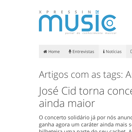
Home
Entrevistas
Notícias
Artigos com as tags: 
José Cid torna conc
ainda maior
O concerto solidário já por nós anu
ganha agora um caráter ainda mais so
bilheteira uma parte do seu cachet. A