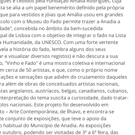
gues e cedidos pela Fundação Amália Rodrigues, cuja
sta se alia a um papel benemérito definido pela própria
taque para vestidos e jóias que Amália usou em grandes
tocolo com o Museu do Fado permite trazer a Anadia a
dade", concebida no âmbito da bem-sucedida
al de Lisboa com o objetivo de integrar o fado na Lista
 da Humanidade, da UNESCO. Com uma forte vertente
ela a história do fado, lembra alguns dos seus
 e visualizar diversos registos) e não descura a sua
ão, "Vinho e Fado" é uma mostra coletiva e internacional
m cerca de 50 artistas, e que, como o próprio nome
spirações e sensações que advêm do cruzamento daqueles
ara além de obras de conceituados artistas nacionais,
tas angolanos, austríacos, belgas, canadianos, cubanos,
nterpretação do tema suscita a curiosidade, dado tratar-
los nacionais. Este projeto foi desenvolvido em
o – Arte Contemporânea, de Ílhavo, e encontra-se
e conjunto de exposições, que teve o apoio da
ro habitual do Município de Anadia. As exposições
 outubro, podendo ser visitadas de 3ª a 6ª feira, das