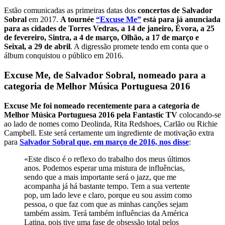
Estão comunicadas as primeiras datas dos
concertos de Salvador
Sobral
em 2017.
A tournée
“Excuse Me”
está para já anunciada
para as cidades de Torres Vedras, a 14 de janeiro, Évora, a 25
de fevereiro, Sintra, a 4 de março, Olhão, a 17 de março e
Seixal, a 29 de abril
. A digressão promete tendo em conta que o
álbum conquistou o público em 2016.
Excuse Me, de Salvador Sobral, nomeado para a
categoria de Melhor Música Portuguesa 2016
Excuse Me foi nomeado recentemente para a categoria de
Melhor Música Portuguesa 2016 pela Fantastic TV
colocando-se
ao lado de nomes como Deolinda, Rita Redshoes, Carlão ou Richie
Campbell. Este será certamente um ingrediente de motivação extra
para
Salvador Sobral que, em março de 2016, nos disse
:
«Este disco é o reflexo do trabalho dos meus últimos
anos. Podemos esperar uma mistura de influências,
sendo que a mais importante será o jazz, que me
acompanha já há bastante tempo. Tem a sua vertente
pop, um lado leve e claro, porque eu sou assim como
pessoa, o que faz com que as minhas canções sejam
também assim. Terá também influências da América
Latina, pois tive uma fase de obsessão total pelos