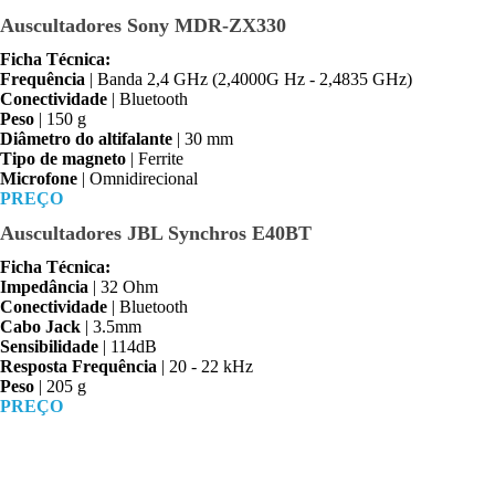
Auscultadores Sony MDR-ZX330
Ficha Técnica:
Frequência
| Banda 2,4 GHz (2,4000G Hz - 2,4835 GHz)
Conectividade
| Bluetooth
Peso
| 150 g
Diâmetro do altifalante
| 30 mm
Tipo de magneto
| Ferrite
Microfone
| Omnidirecional
PREÇO
Auscultadores JBL Synchros E40BT
Ficha Técnica:
Impedância
| 32 Ohm
Conectividade
| Bluetooth
Cabo Jack
| 3.5mm
Sensibilidade
| 114dB
Resposta Frequência
| 20 - 22 kHz
Peso
| 205 g
PREÇO