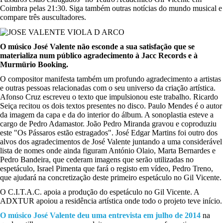
Coimbra pelas 21:30. Siga também outras notícias do mundo musical e
compare três auscultadores.
O músico José Valente não esconde a sua satisfação que se
materializa num público agradecimento à Jacc Records e à
Murmürio Booking.
O compositor manifesta também um profundo agradecimento a artistas
e outras pessoas relacionadas com o seu universo da criação artística.
Afonso Cruz escreveu o texto que impulsionou este trabalho. Ricardo
Seiça recitou os dois textos presentes no disco. Paulo Mendes é o autor
da imagem da capa e da do interior do álbum. A sonoplastia esteve a
cargo de Pedro Adamastor. João Pedro Miranda gravou e coproduziu
este "Os Pássaros estão estragados". José Edgar Martins foi outro dos
alvos dos agradecimentos de José Valente juntando a uma considerável
lista de nomes onde ainda figuram António Olaio, Marta Bernardes e
Pedro Bandeira, que cederam imagens que serão utilizadas no
espetáculo, Israel Pimenta que fará o registo em vídeo, Pedro Treno,
que ajudará na concretização deste primeiro espetáculo no Gil Vicente.
O C.I.T.A.C. apoia a produção do espetáculo no Gil Vicente. A
ADXTUR apoiou a residência artística onde todo o projeto teve início.
O músico José Valente deu uma entrevista em julho de 2014
na