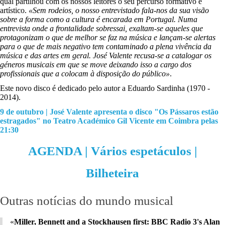
qual partilhou com os nossos leitores o seu percurso formativo e
artístico.
«Sem rodeios, o nosso entrevistado fala-nos da sua visão
sobre a forma como a cultura é encarada em Portugal. Numa
entrevista onde a frontalidade sobressai, exaltam-se aqueles que
protagonizam o que de melhor se faz na música e lançam-se alertas
para o que de mais negativo tem contaminado a plena vivência da
música e das artes em geral. José Valente recusa-se a catalogar os
géneros musicais em que se move deixando isso a cargo dos
profissionais que a colocam à disposição do público»
.
Este novo disco é dedicado pelo autor a Eduardo Sardinha (1970 -
2014).
9 de outubro | José Valente apresenta o disco "Os Pássaros estão
estragados" no Teatro Académico Gil Vicente em Coimbra pelas
21:30
AGENDA | Vários espetáculos |
Bilheteira
Outras notícias do mundo musical
«
Miller, Bennett and a Stockhausen first: BBC Radio 3's Alan