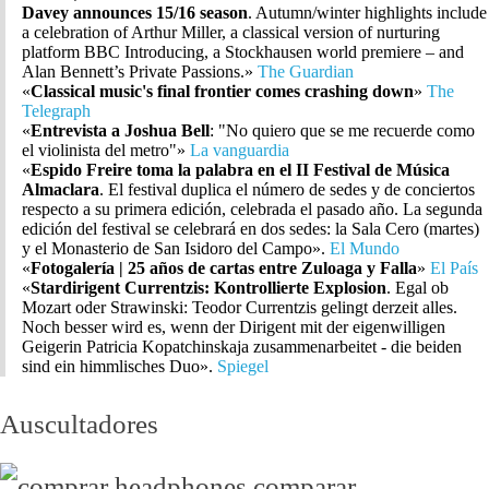
Davey announces 15/16 season
. Autumn/winter highlights include
a celebration of Arthur Miller, a classical version of nurturing
platform BBC Introducing, a Stockhausen world premiere – and
Alan Bennett’s Private Passions.»
The Guardian
«
Classical music's final frontier comes crashing down
»
The
Telegraph
«
Entrevista a Joshua Bell
: "No quiero que se me recuerde como
el violinista del metro"»
La vanguardia
«
Espido Freire toma la palabra en el II Festival de Música
Almaclara
. El festival duplica el número de sedes y de conciertos
respecto a su primera edición, celebrada el pasado año. La segunda
edición del festival se celebrará en dos sedes: la Sala Cero (martes)
y el Monasterio de San Isidoro del Campo».
El Mundo
«
Fotogalería | 25 años de cartas entre Zuloaga y Falla
»
El País
«
Stardirigent Currentzis: Kontrollierte Explosion
. Egal ob
Mozart oder Strawinski: Teodor Currentzis gelingt derzeit alles.
Noch besser wird es, wenn der Dirigent mit der eigenwilligen
Geigerin Patricia Kopatchinskaja zusammenarbeitet - die beiden
sind ein himmlisches Duo».
Spiegel
Auscultadores