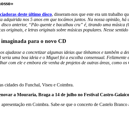
nosso»
nciadoras deste último disco
, disseram-nos que este era um trabalho q
ia adquirida nos 5 anos em que tocámos juntos. Na nossa opinião, h
isco anterior, “Pão quente e bacalhau cru” é, tirando uma música (C
s originais, e letras originais sobre músicas populares. Nesse sentido
de imaginada para o novo CD
 ajudasse a concretizar algumas ideias que tínhamos e também a dei
 seria uma boa ideia e o Miguel foi a escolha consensual. Felizmente 
ar com ele e embora ele venha de projetos de outras áreas, como os C
as cidades do Funchal, Viseu e Coimbra.
ovar a Mouraria, Braga a 14 de julho no Festival Castro-Galaico 
 apresentação em Coimbra. Sabe-se que o concerto de Castelo Branco a