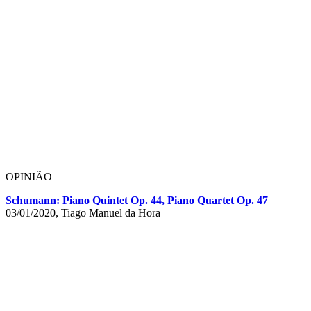
OPINIÃO
Schumann: Piano Quintet Op. 44, Piano Quartet Op. 47
03/01/2020, Tiago Manuel da Hora