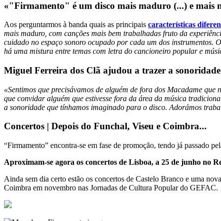
«"Firmamento" é um disco mais maduro (...) e mais 
Aos perguntarmos à banda quais as principais
características difere
mais maduro, com canções mais bem trabalhadas fruto da experiênc
cuidado no espaço sonoro ocupado por cada um dos instrumentos. O d
há uma mistura entre temas com letra do cancioneiro popular e música
Miguel Ferreira dos Clã ajudou a trazer a sonorida
«Sentimos que precisávamos de alguém de fora dos Macadame que nos
que convidar alguém que estivesse fora da área da música tradicional
a sonoridade que tínhamos imaginado para o disco. Adorámos trabalh
Concertos | Depois do Funchal, Viseu e Coimbra...
“Firmamento” encontra-se em fase de promoção, tendo já passado pel
Aproximam-se agora os concertos de Lisboa, a 25 de junho no Ren
Ainda sem dia certo estão os concertos de Castelo Branco e uma nova
Coimbra em novembro nas Jornadas de Cultura Popular do GEFAC.