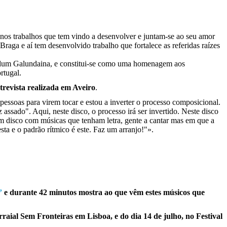
nos trabalhos que tem vindo a desenvolver e juntam-se ao seu amor
raga e aí tem desenvolvido trabalho que fortalece as referidas raízes
andum Galundaina, e constitui-se como uma homenagem aos
rtugal.
revista realizada em Aveiro
.
pessoas para virem tocar e estou a inverter o processo composicional.
ssado". Aqui, neste disco, o processo irá ser invertido. Neste disco
um disco com músicas que tenham letra, gente a cantar mas em que a
ta e o padrão rítmico é este. Faz um arranjo!"».
”
e durante 42 minutos mostra ao que vêm estes músicos que
raial Sem Fronteiras em Lisboa, e do dia 14 de julho, no Festival