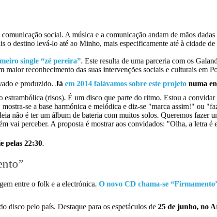
da comunicação social. A música e a comunicação andam de mãos dadas 
 o destino levá-lo até ao Minho, mais especificamente até à cidade de B
meiro single “zé pereira”
. Este resulta de uma parceria com os Gal
m maior reconhecimento das suas intervenções sociais e culturais em Po
avado e produzido.
Já
em 2014 falávamos sobre este projeto
numa ent
estrambólica (risos). É um disco que parte do ritmo. Estou a convidar 
ostra-se a base harmónica e melódica e diz-se "marca assim!" ou "faz a
ideia não é ter um álbum de bateria com muitos solos. Queremos fazer 
 vai perceber. A proposta é mostrar aos convidados: "Olha, a letra é es
e pelas 22:30
.
ento”
m entre o folk e a electrónica.
O novo CD chama-se “Firmamento
do disco pelo país. Destaque para os espetáculos de
25 de junho, no Ar