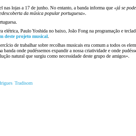
l nas lojas a 17 de junho. No entanto, a banda informa que
«já se pod
redescoberta da música popular portuguesa»
.
rtuguesa.
ra elétrica, Paulo Yoshida no baixo, João Fong na programação e tecl
m deste projeto musical
.
ercício de trabalhar sobre recolhas musicais era comum a todos os ele
uma banda onde pudéssemos expandir a nossa criatividade e onde pudéss
evolução natural que surgiu como necessidade deste grupo de amigos».
rigues
Tradisom