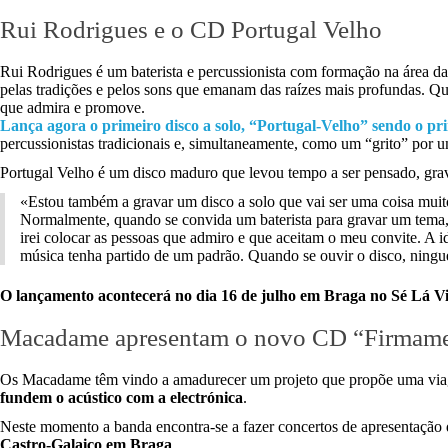
Rui Rodrigues e o CD Portugal Velho
Rui Rodrigues é um baterista e percussionista com formação na área 
pelas tradições e pelos sons que emanam das raízes mais profundas. Quis
que admira e promove.
Lança agora o primeiro disco a solo, “Portugal-Velho” sendo o pri
percussionistas tradicionais e, simultaneamente, como um “grito” por u
Portugal Velho é um disco maduro que levou tempo a ser pensado, gr
«Estou também a gravar um disco a solo que vai ser uma coisa muito 
Normalmente, quando se convida um baterista para gravar um tema, m
irei colocar as pessoas que admiro e que aceitam o meu convite. A 
música tenha partido de um padrão. Quando se ouvir o disco, ninguém
O lançamento acontecerá no dia 16 de julho em Braga no Sé Lá Vi
Macadame apresentam o novo CD “Firmam
Os Macadame têm vindo a amadurecer um projeto que propõe uma viage
fundem o acústico com a electrónica
.
Neste momento a banda encontra-se a fazer concertos de apresentação 
Castro-Galaico em Braga
.