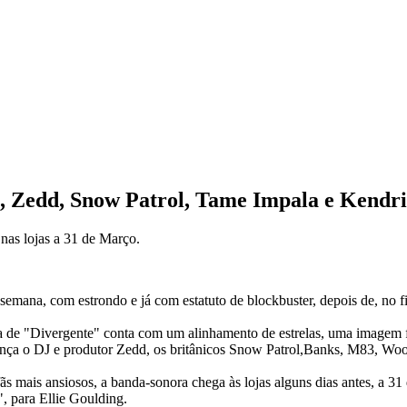
g, Zedd, Snow Patrol, Tame Impala e Kend
as lojas a 31 de Março.
mana, com estrondo e já com estatuto de blockbuster, depois de, no fim 
de "Divergente" conta com um alinhamento de estrelas, uma imagem fi
ça o DJ e produtor Zedd, os britânicos Snow Patrol,Banks, M83, Woo
fãs mais ansiosos, a banda-sonora chega às lojas alguns dias antes, a 31
, para Ellie Goulding.