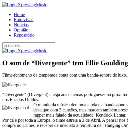
Home
Entrevistas
Notícias
Opinião
Repositório
O som de “Divergente” tem Ellie Gouldin
Filme-fenómeno da temporada conta com uma banda-sonora de luxo, n
"Divergente" (Divergent) chega aos cinemas portugueses na próxima se
nos Estados Unidos.
O mundo da música deu uma ajuda e a banda-sonora 
destaque com 3 canções, mas marcam também presen
rapper mais falado da actualidade, Kendrick Lamar.
Por cá e por toda a Europa, o filme estreia a 3 de Abril. A pensar nos 
compra no iTunes, e receber de imediato a remistura de "Hanging On"