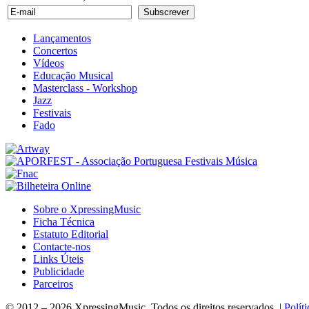
Lançamentos
Concertos
Vídeos
Educação Musical
Masterclass - Workshop
Jazz
Festivais
Fado
Sobre o XpressingMusic
Ficha Técnica
Estatuto Editorial
Contacte-nos
Links Úteis
Publicidade
Parceiros
© 2012 – 2026 XpressingMusic. Todos os direitos reservados. |
Polít