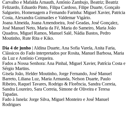
Carvalho e Mafalda Arnauth, António Zambujo, Beatriz; Beatriz
Felizardo, Eduardo Pinto, Filipa Cardoso, Filipe Duarte, Gonçalo
Salgueiro, Homenagem a Fernando Farinha: Miguel Xavier, Patricia
Costa, Alexandra Guimarães e Valdemar Vigário.
Joana Almeida, Joana Amendoeira, José Geadas, José Gonçalez,
José Manuel Neto, Maria da Fé, Maria do Sameiro, Maria João
Quadros, Miguel Ramos, Manuel Salé, Nádia Bastos, Pedro
Moutinho, Rute Rita e Kiko.
Dia 4 de junho
| Aldina Duarte, Ana Sofia Varela, Anita Faria,
Clássicos do Fado interpretados por Rosita, Manuel Barbosa, Maria
da Luz e António Cerqueira.
Fados a Nossa Senhora: Ana Pinhal, Miguel Xavier, Patrícia Costa e
Sérgio Martins.
Gisela João, Helder Moutinho, Jorge Fernando, José Manuel
Barreto, Liliana Luz, Maria Armanda, Nelson Duarte, Paulo
Ribeiro, Raquel Tavares, Rodrigo & Florência, Sandra Correia,
Sandra Loureiro, Sara Correia, Simone de Oliveira e Teresa
Tapadas.
Fado à Janela: Jorge Silva, Miguel Monteiro e José Manuel
Rodrigues