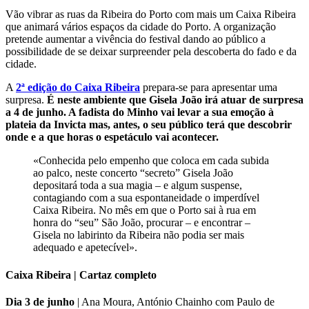
Vão vibrar as ruas da Ribeira do Porto com mais um Caixa Ribeira
que animará vários espaços da cidade do Porto. A organização
pretende aumentar a vivência do festival dando ao público a
possibilidade de se deixar surpreender pela descoberta do fado e da
cidade.
A
2ª edição do Caixa Ribeira
prepara-se para apresentar uma
surpresa.
É neste ambiente que Gisela João irá atuar de surpresa
a 4 de junho. A fadista do Minho vai levar a sua emoção à
plateia da Invicta mas, antes, o seu público terá que descobrir
onde e a que horas o espetáculo vai acontecer.
«Conhecida pelo empenho que coloca em cada subida
ao palco, neste concerto “secreto” Gisela João
depositará toda a sua magia – e algum suspense,
contagiando com a sua espontaneidade o imperdível
Caixa Ribeira. No mês em que o Porto sai à rua em
honra do “seu” São João, procurar – e encontrar –
Gisela no labirinto da Ribeira não podia ser mais
adequado e apetecível».
Caixa Ribeira | Cartaz completo
Dia 3 de junho
| Ana Moura, António Chainho com Paulo de