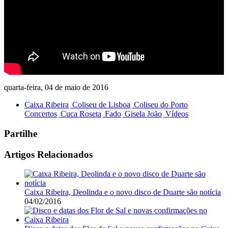
quarta-feira, 04 de maio de 2016
Caixa Ribeira
Coliseu de Lisboa
Coliseu do Porto
Concertos
Cuca Roseta
Fado
Gisela João
Vídeos
Partilhe
Artigos Relacionados
Caixa Ribeira, Deolinda e o novo disco de Duarte são notícia
04/02/2016