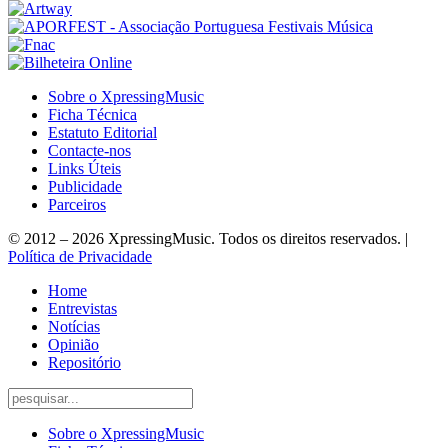
Sobre o XpressingMusic
Ficha Técnica
Estatuto Editorial
Contacte-nos
Links Úteis
Publicidade
Parceiros
© 2012 – 2026 XpressingMusic. Todos os direitos reservados. |
Política de Privacidade
Home
Entrevistas
Notícias
Opinião
Repositório
Sobre o XpressingMusic