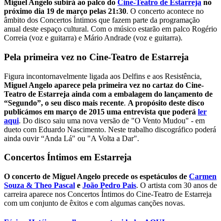
Miguel Angelo subirá ao palco do
Cine-Teatro de Estarreja
no
próximo dia 19 de março pelas 21:30
. O concerto acontece no
âmbito dos Concertos Íntimos que fazem parte da programação
anual deste espaço cultural. Com o músico estarão em palco Rogério
Correia (voz e guitarra) e Mário Andrade (voz e guitarra).
Pela primeira vez no Cine-Teatro de Estarreja
Figura incontornavelmente ligada aos Delfins e aos Resistência,
Miguel Angelo aparece pela primeira vez no cartaz do Cine-
Teatro de Estarreja ainda com a embalagem do lançamento de
“Segundo”, o seu disco mais recente
.
A propósito deste disco
publicámos em março de 2015 uma entrevista que poderá
ler
aqui
. Do disco saiu uma nova versão de "O Vento Mudou" - em
dueto com Eduardo Nascimento. Neste trabalho discográfico poderá
ainda ouvir “Anda Lá" ou "A Volta a Dar".
Concertos Íntimos em Estarreja
O concerto de Miguel Angelo precede os espetáculos de
Carmen
Souza & Theo Pascal
e
João Pedro Pais
. O artista com 30 anos de
carreira aparece nos Concertos Íntimos do Cine-Teatro de Estarreja
com um conjunto de êxitos e com algumas canções novas.