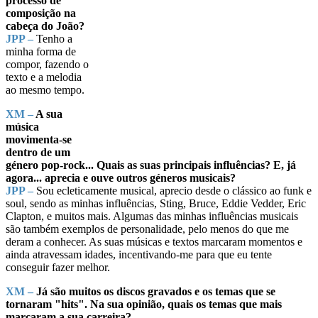
processo de
composição na
cabeça do João?
JPP –
Tenho a
minha forma de
compor, fazendo o
texto e a melodia
ao mesmo tempo.
XM –
A sua
música
movimenta-se
dentro de um
género pop-rock... Quais as suas principais influências? E, já
agora... aprecia e ouve outros géneros musicais?
JPP –
Sou ecleticamente musical, aprecio desde o clássico ao funk e
soul, sendo as minhas influências, Sting, Bruce, Eddie Vedder, Eric
Clapton, e muitos mais. Algumas das minhas influências musicais
são também exemplos de personalidade, pelo menos do que me
deram a conhecer. As suas músicas e textos marcaram momentos e
ainda atravessam idades, incentivando-me para que eu tente
conseguir fazer melhor.
XM –
Já são muitos os discos gravados e os temas que se
tornaram "hits". Na sua opinião, quais os temas que mais
marcaram a sua carreira?