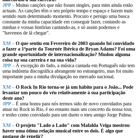
JPP –
Muitas canções que não foram singles, para mim ainda estão
actuais. As canções têm o seu próprio tempo e espaço e fazem mais
sentido num determinado momento. Procuro e persigo uma busca
constante da minha capacidade em conseguir fazer, contando as
minhas e vossas histórias cantando-as, e só assim podemos e
"havemos de lá chegar".
XM –
O que sentiu em Fevereiro de 2003 quando foi convidado
a fazer a 1ªparte da Tournée Ibérica de Bryan Adams? Foi uma
grande oportunidade de internacionalização? Mudou alguma
coisa na sua carreira e na sua vida?
JPP –
À excepção do fado, a música cantada em Português não tem
uma indústria discográfica abrangente no estrangeiro, mas foi muito
importante para a minha divulgação no mercado nacional.
XM –
O Rock In Rio torna-se já um hábito para o João... Pode
levantar um pouco do véu relativamente à sua participação
deste ano?
JPP –
É uma honra para nós termos sido de novo convidados para
atuar no Rock in Rio, é no entanto mais um concerto da nossa tour,
e tenho como convidado para um dueto o meu amigo Jorge Palma.
XM –
O projeto "Lado a Lado" com Mafalda Veiga mostrou
haver uma ótima relação musical entre os dois. É algo que
gostasse de repetir?