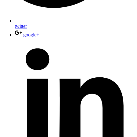
twitter
google+