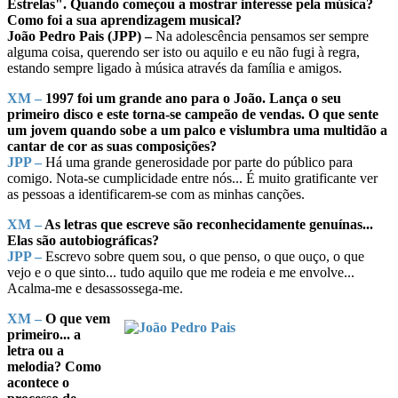
Estrelas". Quando começou a mostrar interesse pela música?
Como foi a sua aprendizagem musical?
João Pedro Pais (JPP) –
Na adolescência pensamos ser sempre
alguma coisa, querendo ser isto ou aquilo e eu não fugi à regra,
estando sempre ligado à música através da família e amigos.
XM –
1997 foi um grande ano para o João. Lança o seu
primeiro disco e este torna-se campeão de vendas. O que sente
um jovem quando sobe a um palco e vislumbra uma multidão a
cantar de cor as suas composições?
JPP –
Há uma grande generosidade por parte do público para
comigo. Nota-se cumplicidade entre nós... É muito gratificante ver
as pessoas a identificarem-se com as minhas canções.
XM –
As letras que escreve são reconhecidamente genuínas...
Elas são autobiográficas?
JPP –
Escrevo sobre quem sou, o que penso, o que ouço, o que
vejo e o que sinto... tudo aquilo que me rodeia e me envolve...
Acalma-me e desassossega-me.
XM –
O que vem
primeiro... a
letra ou a
melodia? Como
acontece o