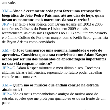
amizade.
XM –
Ainda é certamente cedo para fazer uma retrospetiva
biográfica do João Pedro Pais mas, até aos dias de hoje, quais
foram os momentos mais marcantes da sua carreira?
JPP –
Ter feito a tour ibérica com Bryan Adams em 2003 e 2005,
também os Coliseus do Porto e Lisboa em 2009 e, mais
recentemente, as duas salas esgotadas no CCB em Outubro passado
e o último Coliseu do Porto em março, com o Keith Scott, guitarrista
de Bryan Adams como convidado.
XM –
O João transparece uma genuína humildade e sede de
aprender... Considera que a sua convivência com Adam Kasper
acaba por ser um dos momentos de aprendizagem importantes
na sua vida enquanto músico?
JPP –
O Adam Kasper misturou o meu último disco. Trocámos
algumas ideias e influências, esperando no futuro poder trabalhar
com ele mais uma vez.
XM –
Quem são os músicos que andam consigo na estrada
atualmente?
JPP –
São os meus companheiros e amigos de muitos anos de
estrada, aqueles que me protegem quando eu estou na frente de um
palco.