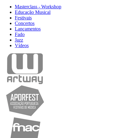
Masterclass - Workshop
Educação Musical
Festivais
Concertos
Lançamentos
Fado
Jazz
Vídeos