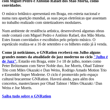
com Miguel Pedro e António Rafael dos Mão Morta, como
convidados
.
O músico britânico apresentará em Braga, em estreia nacional e
numa rara aparição mundial, as suas peças eletrónicas que assentam
no trabalho realizado com sintetizadores modulares.
Num ambiente de residência artística, desenvolverá algumas obras
onde contará com Miguel Pedro e António Rafael, dos Mão Morta.
Estes foram convidados e escolhidos pelo próprio músico. O
espetáculo realiza-se a 16 de setembro e os bilhetes estão já à venda.
Como já noticiámos, o GNRation receberá em Julho alguns
grandes nomes da atualidade do jazz moderno no ciclo
"Julho é
de Jazz"
.
Estarão em Braga, entre 3 e 18 de julho, nomes como
Peter Brötzmann com Steve Noble duo, Joe Morris, Ohad Talmor
Trio com Miles Okazaki e Dan Weiss, Rodrigo Amado Motion Trio
e Ensemble Super Moderne. O ciclo é promovido pelo espaço
cultural bracarense GNRation. Haverá ainda, para além dos
concertos, masterclasses por Ohad Talmor / Miles Okazaki / Dan
Weiss e Joe Morris.
Saiba tudo sobre o GNRation