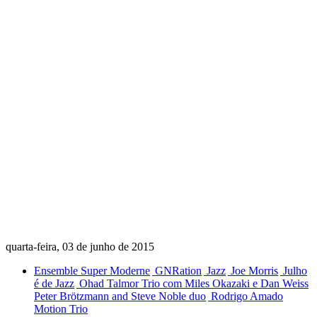
quarta-feira, 03 de junho de 2015
Ensemble Super Moderne
GNRation
Jazz
Joe Morris
Julho
é de Jazz
Ohad Talmor Trio com Miles Okazaki e Dan Weiss
Peter Brötzmann and Steve Noble duo
Rodrigo Amado
Motion Trio