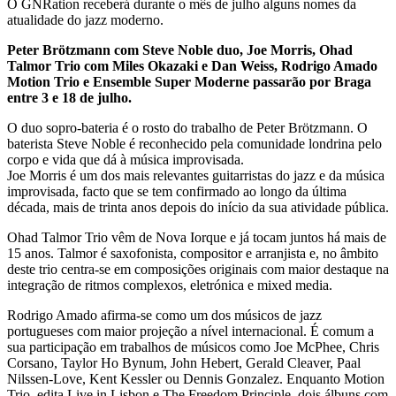
O GNRation receberá durante o mês de julho alguns nomes da
atualidade do jazz moderno.
Peter Brötzmann com Steve Noble duo, Joe Morris, Ohad
Talmor Trio com Miles Okazaki e Dan Weiss, Rodrigo Amado
Motion Trio e Ensemble Super Moderne passarão por Braga
entre 3 e 18 de julho.
O duo sopro-bateria é o rosto do trabalho de Peter Brötzmann. O
baterista Steve Noble é reconhecido pela comunidade londrina pelo
corpo e vida que dá à música improvisada.
Joe Morris é um dos mais relevantes guitarristas do jazz e da música
improvisada, facto que se tem confirmado ao longo da última
década, mais de trinta anos depois do início da sua atividade pública.
Ohad Talmor Trio vêm de Nova Iorque e já tocam juntos há mais de
15 anos. Talmor é saxofonista, compositor e arranjista e, no âmbito
deste trio centra-se em composições originais com maior destaque na
integração de ritmos complexos, eletrónica e mixed media.
Rodrigo Amado afirma-se como um dos músicos de jazz
portugueses com maior projeção a nível internacional. É comum a
sua participação em trabalhos de músicos como Joe McPhee, Chris
Corsano, Taylor Ho Bynum, John Hebert, Gerald Cleaver, Paal
Nilssen-Love, Kent Kessler ou Dennis Gonzalez. Enquanto Motion
Trio, edita Live in Lisbon e The Freedom Principle, dois álbuns com