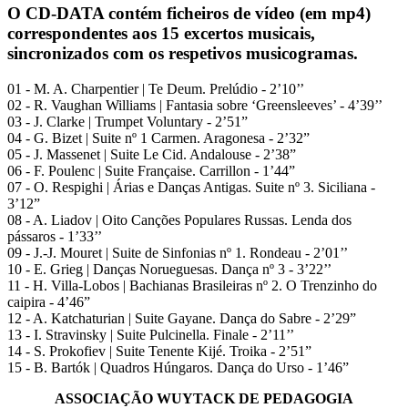
O CD-DATA contém ficheiros de vídeo (em mp4)
correspondentes aos 15 excertos musicais,
sincronizados com os respetivos musicogramas.
01 - M. A. Charpentier | Te Deum. Prelúdio - 2’10’’
02 - R. Vaughan Williams | Fantasia sobre ‘Greensleeves’ - 4’39’’
03 - J. Clarke | Trumpet Voluntary - 2’51”
04 - G. Bizet | Suite nº 1 Carmen. Aragonesa - 2’32”
05 - J. Massenet | Suite Le Cid. Andalouse - 2’38”
06 - F. Poulenc | Suite Française. Carrillon - 1’44”
07 - O. Respighi | Árias e Danças Antigas. Suite nº 3. Siciliana -
3’12”
08 - A. Liadov | Oito Canções Populares Russas. Lenda dos
pássaros - 1’33’’
09 - J.-J. Mouret | Suite de Sinfonias nº 1. Rondeau - 2’01’’
10 - E. Grieg | Danças Norueguesas. Dança nº 3 - 3’22’’
11 - H. Villa-Lobos | Bachianas Brasileiras nº 2. O Trenzinho do
caipira - 4’46”
12 - A. Katchaturian | Suite Gayane. Dança do Sabre - 2’29”
13 - I. Stravinsky | Suite Pulcinella. Finale - 2’11’’
14 - S. Prokofiev | Suite Tenente Kijé. Troika - 2’51”
15 - B. Bartók | Quadros Húngaros. Dança do Urso - 1’46”
ASSOCIAÇÃO WUYTACK DE PEDAGOGIA