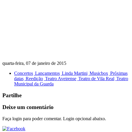
quarta-feira, 07 de janeiro de 2015
Concertos
Lançamentos
Linda Martini
Musicbox
Próximas
datas
Reedição
Teatro Aveirense
Teatro de Vila Real
Teatro
Municipal da Guarda
Partilhe
Deixe um comentário
Faça login para poder comentar. Login opcional abaixo.