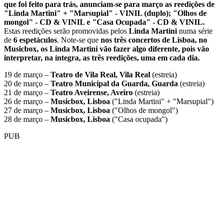
que foi feito para trás, anunciam-se para março as reedições de
"Linda Martini" + "Marsupial" - VINIL (duplo); "Olhos de
mongol" - CD & VINIL e "Casa Ocupada" - CD & VINIL.
Estas reedições serão promovidas pelos
Linda Martini
numa série
de
6 espetáculos
. Note-se que
nos três concertos de Lisboa, no
Musicbox, os Linda Martini vão fazer algo diferente, pois vão
interpretar, na íntegra, as três reedições, uma em cada dia.
19 de março –
Teatro de Vila Real, Vila Real
(estreia)
20 de março –
Teatro Municipal da Guarda, Guarda
(estreia)
21 de março –
Teatro Aveirense, Aveiro
(estreia)
26 de março –
Musicbox, Lisboa
("Linda Martini" + "Marsupial")
27 de março –
Musicbox, Lisboa
("Olhos de mongol")
28 de março –
Musicbox, Lisboa
("Casa ocupada")
PUB