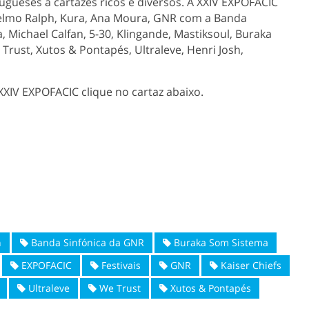
ugueses a cartazes ricos e diversos. A XXIV EXPOFACIC
elmo Ralph, Kura, Ana Moura, GNR com a Banda
 Michael Calfan, 5-30, Klingande, Mastiksoul, Buraka
Trust, Xutos & Pontapés, Ultraleve, Henri Josh,
XXIV EXPOFACIC clique no cartaz abaixo.
h
Banda Sinfónica da GNR
Buraka Som Sistema
EXPOFACIC
Festivais
GNR
Kaiser Chiefs
Ultraleve
We Trust
Xutos & Pontapés