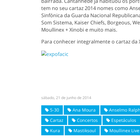
bairrada. Cantanhede já habituou os port
tem no seu cartaz 2014 nomes como Ans
Sinfónica da Guarda Nacional Republicana,
Som Sistema, Kaiser Chiefs, Borgeous, We 
Moullinex + Xinobi e muito mais.
Para conhecer integralmente o cartaz da 
sábado, 21 de junho de 2014
5-30
Ana Moura
Anselmo Ralp
Cartaz
Concertos
Espetáculos
Kura
Mastiksoul
Moullinex Live