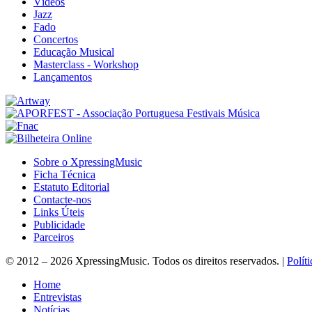
Vídeos
Jazz
Fado
Concertos
Educação Musical
Masterclass - Workshop
Lançamentos
Sobre o XpressingMusic
Ficha Técnica
Estatuto Editorial
Contacte-nos
Links Úteis
Publicidade
Parceiros
© 2012 – 2026 XpressingMusic. Todos os direitos reservados. |
Polít
Home
Entrevistas
Notícias