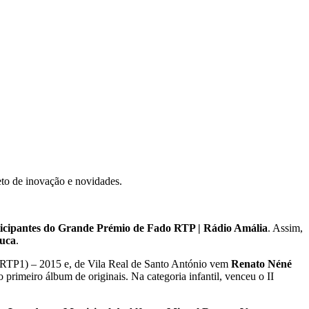
eto de inovação e novidades.
ticipantes do Grande Prémio de Fado RTP | Rádio Amália
. Assim,
euca
.
o (RTP1) – 2015 e, de Vila Real de Santo António vem
Renato Néné
primeiro álbum de originais. Na categoria infantil, venceu o II