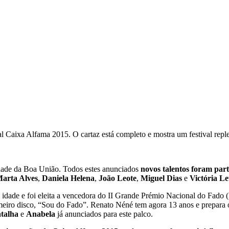
l Caixa Alfama 2015. O cartaz está completo e mostra um festival repl
dade da Boa União. Todos estes anunciados
novos talentos foram par
arta Alves
,
Daniela Helena
,
João Leote
,
Miguel Dias
e
Victória L
e idade e foi eleita a vencedora do II Grande Prémio Nacional do Fad
meiro disco, “Sou do Fado”. Renato Néné tem agora 13 anos e prepara o 
talha
e
Anabela
já anunciados para este palco.