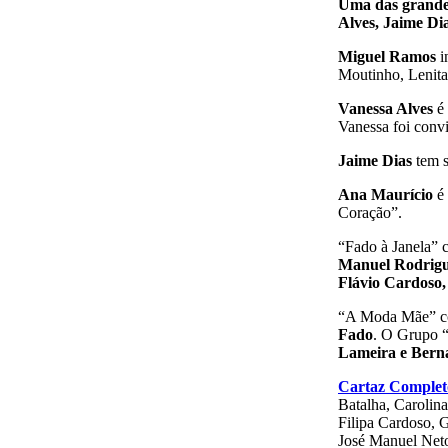
Uma das grandes
Alves, Jaime Di
Miguel Ramos
i
Moutinho, Lenita
Vanessa Alves
é 
Vanessa foi convi
Jaime Dias
tem s
Ana Maurício
é 
Coração”.
“Fado à Janela” 
Manuel Rodrigue
Flávio Cardoso,
“A Moda Mãe” con
Fado
. O Grupo “
Lameira e Bern
Cartaz Complet
Batalha, Carolin
Filipa Cardoso, 
José Manuel Net