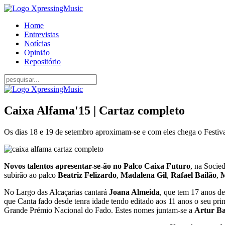
Home
Entrevistas
Notícias
Opinião
Repositório
Caixa Alfama'15 | Cartaz completo
Os dias 18 e 19 de setembro aproximam-se e com eles chega o Festiva
Novos talentos apresentar-se-ão no Palco Caixa Futuro
, na Socie
subirão ao palco
Beatriz Felizardo
,
Madalena Gil
,
Rafael Bailão
,
M
No Largo das Alcaçarias cantará
Joana Almeida
, que tem 17 anos d
que Canta fado desde tenra idade tendo editado aos 11 anos o seu pri
Grande Prémio Nacional do Fado. Estes nomes juntam-se a
Artur Ba