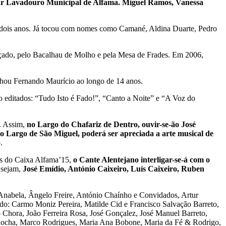
rar Lavadouro Municipal de Alfama. Miguel Ramos, Vanessa
te dois anos. Já tocou com nomes como Camané, Aldina Duarte, Pedro
uçado, pelo Bacalhau de Molho e pela Mesa de Frades. Em 2006,
hou Fernando Maurício ao longo de 14 anos.
o editados: “Tudo Isto é Fado!”, “Canto a Noite” e “A Voz do
s. Assim,
no Largo do Chafariz de Dentro, ouvir-se-ão José
o Largo de São Miguel, poderá ser apreciada a arte musical de
o
.
os do Caixa Alfama’15,
o Cante Alentejano interligar-se-á com o
 sejam,
José Emídio, António Caixeiro, Luís Caixeiro, Ruben
Anabela, Ângelo Freire, António Chaínho e Convidados, Artur
do: Carmo Moniz Pereira, Matilde Cid e Francisco Salvação Barreto,
 Chora, João Ferreira Rosa, José Gonçalez, José Manuel Barreto,
Rocha, Marco Rodrigues, Maria Ana Bobone, Maria da Fé & Rodrigo,