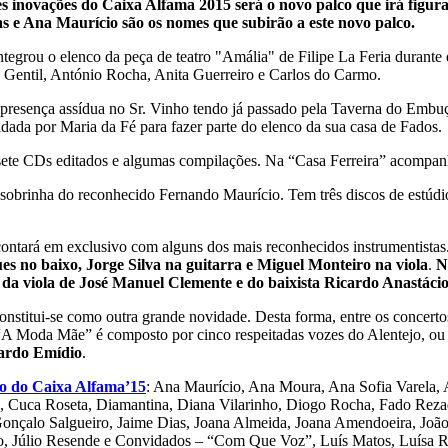
 inovações do Caixa Alfama 2015 será o novo palco que irá figu
as e Ana Maurício são os nomes que subirão a este novo palco.
ntegrou o elenco da peça de teatro "Amália" de Filipe La Feria duran
 Gentil, António Rocha, Anita Guerreiro e Carlos do Carmo.
presença assídua no Sr. Vinho tendo já passado pela Taverna do Emb
dada por Maria da Fé para fazer parte do elenco da sua casa de Fados.
ete CDs editados e algumas compilações. Na “Casa Ferreira” acompan
sobrinha do reconhecido Fernando Maurício. Tem três discos de estúdi
contará em exclusivo com alguns dos mais reconhecidos instrumentista
s no baixo, Jorge Silva na guitarra e Miguel Monteiro na viola
.
N
 da viola de José Manuel Clemente e do baixista Ricardo Anastáci
stitui-se como outra grande novidade. Desta forma, entre os concert
A Moda Mãe” é composto por cinco respeitadas vozes do Alentejo, ou
ardo Emídio
.
o do Caixa Alfama’15
: Ana Maurício, Ana Moura, Ana Sofia Varela, 
a, Cuca Roseta, Diamantina, Diana Vilarinho, Diogo Rocha, Fado Reza
Gonçalo Salgueiro, Jaime Dias, Joana Almeida, Joana Amendoeira, João
o, Júlio Resende e Convidados – “Com Que Voz”, Luís Matos, Luísa 