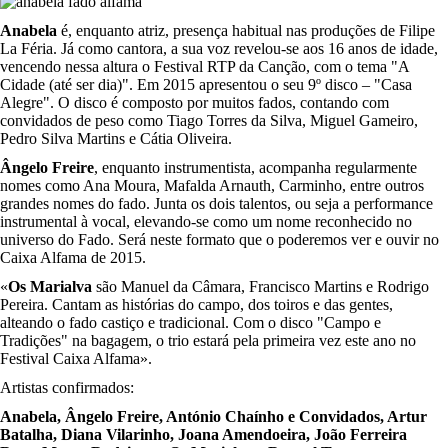
Anabela
é, enquanto atriz, presença habitual nas produções de Filipe
La Féria. Já como cantora, a sua voz revelou-se aos 16 anos de idade,
vencendo nessa altura o Festival RTP da Canção, com o tema "A
Cidade (até ser dia)". Em 2015 apresentou o seu 9º disco – "Casa
Alegre". O disco é composto por muitos fados, contando com
convidados de peso como Tiago Torres da Silva, Miguel Gameiro,
Pedro Silva Martins e Cátia Oliveira.
Ângelo Freire
, enquanto instrumentista, acompanha regularmente
nomes como Ana Moura, Mafalda Arnauth, Carminho, entre outros
grandes nomes do fado. Junta os dois talentos, ou seja a performance
instrumental à vocal, elevando-se como um nome reconhecido no
universo do Fado. Será neste formato que o poderemos ver e ouvir no
Caixa Alfama de 2015.
«
Os Marialva
são Manuel da Câmara, Francisco Martins e Rodrigo
Pereira. Cantam as histórias do campo, dos toiros e das gentes,
alteando o fado castiço e tradicional. Com o disco "Campo e
Tradições" na bagagem, o trio estará pela primeira vez este ano no
Festival Caixa Alfama».
Artistas confirmados:
Anabela, Ângelo Freire, António Chaínho e Convidados, Artur
Batalha, Diana Vilarinho, Joana Amendoeira, João Ferreira