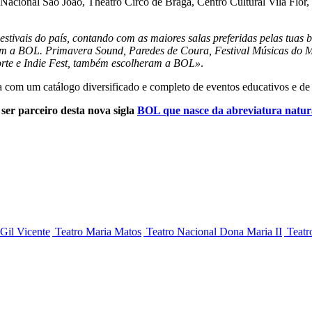
Nacional São João, Theatro Circo de Braga, Centro Cultural Vila Flor,
tivais do país, contando com as maiores salas preferidas pelas tuas 
om a BOL. Primavera Sound, Paredes de Coura, Festival Músicas do M
Forte e Indie Fest, também escolheram a BOL»
.
a com um catálogo diversificado e completo de eventos educativos e de
er parceiro desta nova sigla
BOL que nasce da abreviatura natur
il Vicente
Teatro Maria Matos
Teatro Nacional Dona Maria II
Teatr