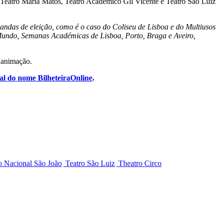
 Teatro Maria Matos, Teatro Académico Gil Vicente e Teatro São Luiz
bandas de eleição, como é o caso do Coliseu de Lisboa e do Multiusos
undo, Semanas Académicas de Lisboa, Porto, Braga e Aveiro,
 animação.
al do nome BilheteiraOnline
.
o Nacional São João
Teatro São Luiz
Theatro Circo