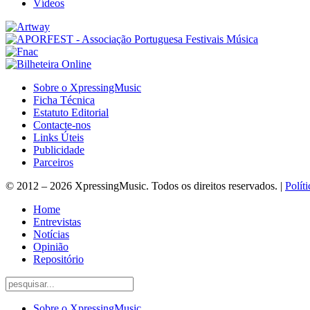
Vídeos
Sobre o XpressingMusic
Ficha Técnica
Estatuto Editorial
Contacte-nos
Links Úteis
Publicidade
Parceiros
© 2012 – 2026 XpressingMusic. Todos os direitos reservados. |
Polít
Home
Entrevistas
Notícias
Opinião
Repositório
Sobre o XpressingMusic