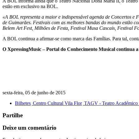
A BOL informa ainda que o Teatro Nacional Dona Maria II, o Teatro 
estão em exclusivo na BOL.
«A BOL representa a maior e indispensável agenda de Concertos e Fes
de Guimarães. Festivais com as melhores bandas do mundo estão c
Belem Art Fest, Milhões de Festa, Festival Musa Cascais, Festival 
A BOL continua a afirmar-se como marca das Famílias. Para tal, cont
O XpressingMusic – Portal do Conhecimento Musical continua a s
sexta-feira, 05 de junho de 2015
Bilhetes
Centro Cultural Vila Flor
TAGV - Teatro Académico G
Partilhe
Deixe um comentário